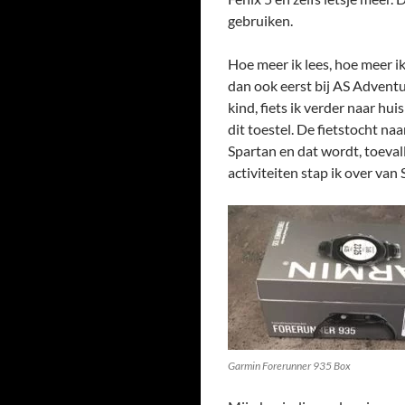
gebruiken.
Hoe meer ik lees, hoe meer ik
dan ook eerst bij AS Adventu
kind, fiets ik verder naar h
dit toestel. De fietstocht n
Spartan en dat wordt, toev
activiteiten stap ik over va
Garmin Forerunner 935 Box