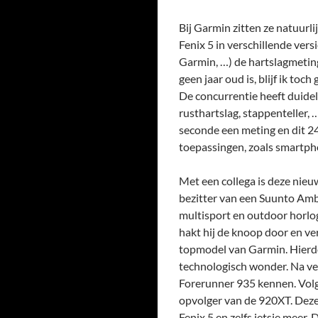
Bij Garmin zitten ze natuurlij
Fenix 5 in verschillende ver
Garmin, …) de hartslagmetin
geen jaar oud is, blijf ik toc
De concurrentie heeft duidel
rusthartslag, stappenteller, 
seconde een meting en dit 24
toepassingen, zoals smartph
Met een collega is deze nie
bezitter van een Suunto Amb
multisport en outdoor horlo
hakt hij de knoop door en v
topmodel van Garmin. Hierdo
technologisch wonder. Na ver
Forerunner 935 kennen. Volge
opvolger van de 920XT. Deze
Fenix 5 en zelfs ietsje meer.