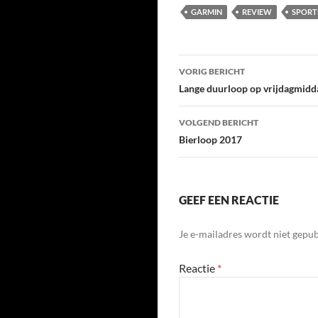
GARMIN
REVIEW
SPOR
Bericht
VORIG BERICHT
navigatie
Lange duurloop op vrijdagmidd
VOLGEND BERICHT
Bierloop 2017
GEEF EEN REACTIE
Je e-mailadres wordt niet gepub
Reactie
*