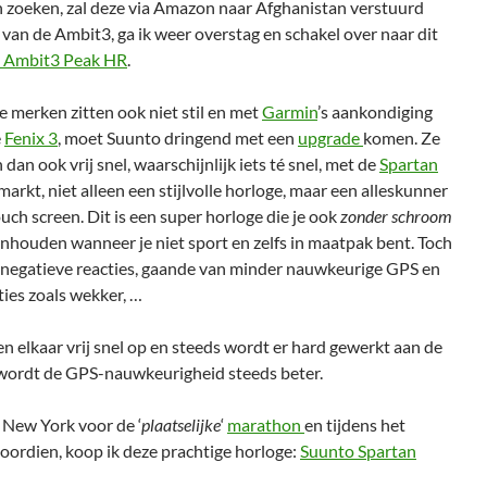
n zoeken, zal deze via Amazon naar Afghanistan verstuurd
an de Ambit3, ga ik weer overstag en schakel over naar dit
 Ambit3 Peak HR
.
 merken zitten ook niet stil en met
Garmin
’s aankondiging
e
Fenix 3
, moet Suunto dringend met een
upgrade
komen. Ze
dan ook vrij snel, waarschijnlijk iets té snel, met de
Spartan
markt, niet alleen een stijlvolle horloge, maar een alleskunner
uch screen. Dit is een super horloge die je ook
zonder schroom
nhouden wanneer je niet sport en zelfs in maatpak bent. Toch
el negatieve reacties, gaande van minder nauwkeurige GPS en
ies zoals wekker, …
n elkaar vrij snel op en steeds wordt er hard gewerkt aan de
wordt de GPS-nauwkeurigheid steeds beter.
New York voor de ‘
plaatselijke
‘
marathon
en tijdens het
voordien, koop ik deze prachtige horloge:
Suunto Spartan