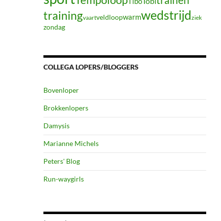
Tibo
Tobi
wedstrijd
training
warm
veldloop
vaart
ziek
zondag
COLLEGA LOPERS/BLOGGERS
Bovenloper
Brokkenlopers
Damysis
Marianne Michels
Peters' Blog
Run-waygirls