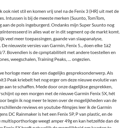
k ook niet stil en komen vrij snel na de Fenix 3 (HR) uit met de
sies. Intussen is bij de meeste merken (Suunto, TomTom,
g aan de pols ingeburgerd. Ondanks mijn Super Suunto nog
h geïnteresseerd in alles wat er in dit segment op de markt komt.
ijk veel meer toepassingen, gaande van slaapanalyse,
… De nieuwste versies van Garmin, Fenix 5.., doen elke 1à2
/7. Bovendien is de cpmptabiliteit met andere toestellen en
ones, weegschalen, Training Peaks, … ongezien.
uwe horloge meer dan een dagelijks gespreksonderwerp. Als
it3 Peak kriebelt het nog erger om deze nieuwe evolutie van
ge aan te schaffen. Mede door onze dagelijkse gesprekken,
erschijnt op een morgen met de nieuwe Garmin Fenix 5X, hét
or begin ik nog meer te lezen over de mogelijkheden van de
schillende reviews en youtube-filmpjes leer ik de Garmin
ns DC Rainmaker is het een Fenix 5P, P van plastic, en de
 multisporthorloge weegt amper 49g en kan hetzelfde dan de
 De Fenix 5X heeft natuurlijk de mogelijkheid om kaarten te