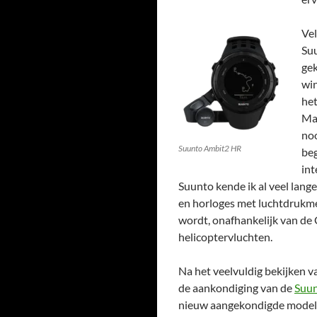
Vel
Su
gek
win
het
Mar
noo
Suunto Ambit2 HR
beg
int
Suunto kende ik al veel lang
en horloges met luchtdrukm
wordt, onafhankelijk van de 
helicoptervluchten.
Na het veelvuldig bekijken v
de aankondiging van de
Suu
nieuw aangekondigde modellen