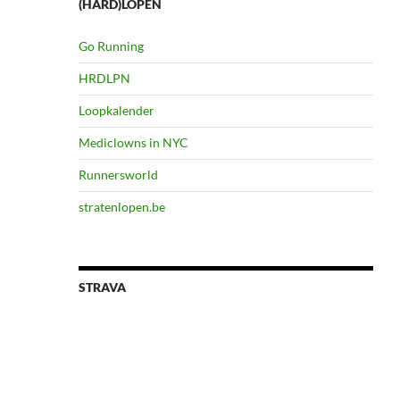
(HARD)LOPEN
Go Running
HRDLPN
Loopkalender
Mediclowns in NYC
Runnersworld
stratenlopen.be
STRAVA