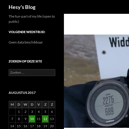
Zoeken
Hesy's Blog
Ga
The fun-part of my life (open to
public)
naar
de
VOLGENDE WEDSTRIJD:
inhoud
Geen data beschikbaar
ZOEKEN OP DEZE SITE
Zoeken
naar:
AUGUSTUS 2017
M
D
W
D
V
Z
Z
1
2
3
4
5
6
7
8
9
10
11
12
13
14
15
16
17
18
19
20