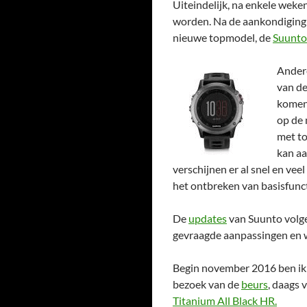
Uiteindelijk, na enkele weke
worden. Na de aankondiging v
nieuwe topmodel, de
Suunto
Andere
van d
komen 
op de 
met to
kan aa
verschijnen er al snel en ve
het ontbreken van basisfunct
De
updates
van Suunto volge
gevraagde aanpassingen en 
Begin november 2016 ben ik 
bezoek van de
beurs
, daags 
Titanium All Black HR.