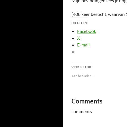
Mijn bevindingen lees je nog
(408 keer bezocht, waarvan 
DIT DELEN:
Facebook
X
E-mail
VIND IK LEUK:
Aan het laden...
Comments
comments