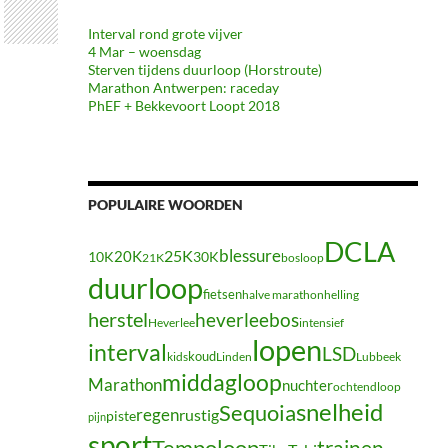
Interval rond grote vijver
4 Mar – woensdag
Sterven tijdens duurloop (Horstroute)
Marathon Antwerpen: raceday
PhEF + Bekkevoort Loopt 2018
POPULAIRE WOORDEN
DCLA
blessure
20K
25K
10K
30K
21K
bosloop
duurloop
fietsen
halve marathon
helling
herstel
heverleebos
Heverlee
intensief
lopen
interval
LSD
koud
kids
Linden
Lubbeek
middagloop
Marathon
nuchter
ochtendloop
snelheid
Sequoia
regen
rustig
piste
pijn
sport
Tempoloop
trainen