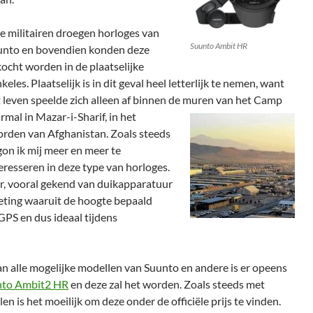
e militairen droegen horloges van
Suunto Ambit HR
unto en bovendien konden deze
ocht worden in de plaatselijke
keles. Plaatselijk is in dit geval heel letterlijk te nemen, want
 leven speelde zich alleen af binnen de muren van het Camp
mal in Mazar-i-Sharif,
in het
rden van Afghanistan. Zoals steeds
on ik mij meer en meer te
eresseren in deze type van horloges.
er, vooral gekend van duikapparatuur
eting waaruit de hoogte bepaald
GPS en dus ideaal tijdens
an alle mogelijke modellen van Suunto en andere is er opeens
nto Ambit2 HR
en deze zal het worden. Zoals steeds met
 is het moeilijk om deze onder de officiële prijs te vinden.