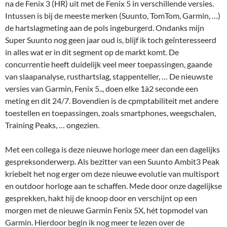
na de Fenix 3 (HR) uit met de Fenix 5 in verschillende versies.
Intussen is bij de meeste merken (Suunto, TomTom, Garmin, …)
de hartslagmeting aan de pols ingeburgerd. Ondanks mijn
Super Suunto nog geen jaar oud is, blijf ik toch geïnteresseerd
in alles wat er in dit segment op de markt komt. De
concurrentie heeft duidelijk veel meer toepassingen, gaande
van slaapanalyse, rusthartslag, stappenteller, … De nieuwste
versies van Garmin, Fenix 5.., doen elke 1à2 seconde een
meting en dit 24/7. Bovendien is de cpmptabiliteit met andere
toestellen en toepassingen, zoals smartphones, weegschalen,
Training Peaks, … ongezien.
Met een collega is deze nieuwe horloge meer dan een dagelijks
gespreksonderwerp. Als bezitter van een Suunto Ambit3 Peak
kriebelt het nog erger om deze nieuwe evolutie van multisport
en outdoor horloge aan te schaffen. Mede door onze dagelijkse
gesprekken, hakt hij de knoop door en verschijnt op een
morgen met de nieuwe Garmin Fenix 5X, hét topmodel van
Garmin. Hierdoor begin ik nog meer te lezen over de