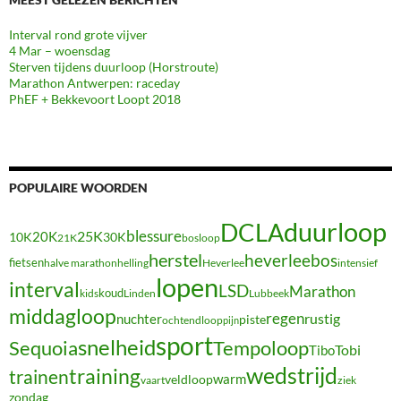
Interval rond grote vijver
4 Mar – woensdag
Sterven tijdens duurloop (Horstroute)
Marathon Antwerpen: raceday
PhEF + Bekkevoort Loopt 2018
POPULAIRE WOORDEN
duurloop
DCLA
blessure
20K
25K
10K
30K
21K
bosloop
herstel
heverleebos
fietsen
halve marathon
Heverlee
intensief
helling
lopen
interval
LSD
Marathon
koud
kids
Linden
Lubbeek
middagloop
regen
nuchter
rustig
piste
ochtendloop
pijn
sport
snelheid
Sequoia
Tempoloop
Tibo
Tobi
wedstrijd
training
trainen
warm
veldloop
vaart
ziek
zondag