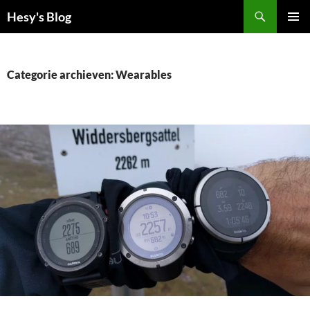
Ga
Zoeken
Hesy's Blog
naar
PRIMAI
de
MENU
inhoud
Categorie archieven: Wearables