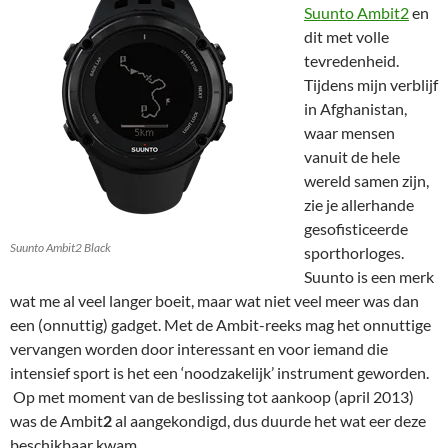
Suunto Ambit2
en
dit met volle
tevredenheid.
Tijdens mijn verblijf
in Afghanistan,
waar mensen
vanuit de hele
wereld samen zijn,
zie je allerhande
gesofisticeerde
Suunto Ambit2 Black
sporthorloges.
Suunto is een merk
wat me al veel langer boeit, maar wat niet veel meer was dan
een (onnuttig) gadget. Met de Ambit-reeks mag het onnuttige
vervangen worden door interessant en voor iemand die
intensief sport is het een ‘noodzakelijk’ instrument geworden.
Op met moment van de beslissing tot aankoop (april 2013)
was de Ambit
2
al aangekondigd, dus duurde het wat eer deze
beschikbaar kwam.