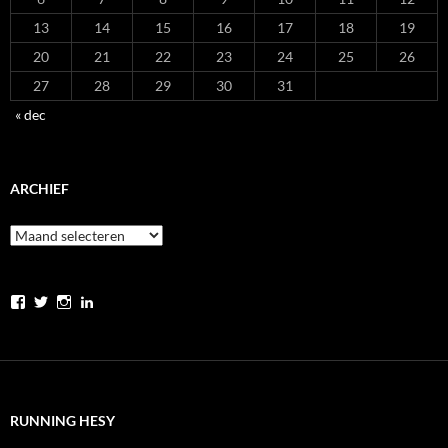
13
14
15
16
17
18
19
20
21
22
23
24
25
26
27
28
29
30
31
« dec
ARCHIEF
Archief
Bekijk
Bekijk
Bekijk
Bekijk
het
het
het
het
profiel
profiel
profiel
profiel
van
van
van
van
runninghesy
hesy_
hesy
Werner
op
op
op
Heselmans
Facebook
Twitter
Instagram
op
LinkedIn
RUNNING HESY