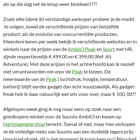
als op die dag net de knop weer blokkeert???
Zoals elke (denk ik) verstandige aankoper probeer je de markt
te volgen, zowel de verschillende prijzen van hetzelfde
product, als de evolutie van concurrentiële producten.
Meerdere keren per week bekijk ik verschillende websites en in
winkels naar de prijzen van de
Ambit3 Peak
en
Sport
met HR,
zijnde respectievelijk € 499.00 en € 399,00 (Ref: AS
Adventure). Met deze prijzen in het achterhoofd kan ik mezelf
niet verantwoorden om voor de
Peak
te kiezen. De
meerwaarde van de
Peak
( luchtdruk, hoogte, temperatuur,
batterij) blijft eerder gadget dan echt noodzakelijk. Als gadget-
freak heb ik daar natuurlijk wel iets voor over, maar € 100, 00??
Afgelopen week ging ik nog maar eens op zoek naar een
goedkopere winkel voor de Suunto Ambit3 en kwam op
Hartslagmetershop
terecht. Toeval of niet, maar hier verkopen
ze de volledige reeks van Suunto aan een duidelijk lagere prijs.
Impulsief of niet, dit is het moment! Ik koop hem nu!! Bijna had