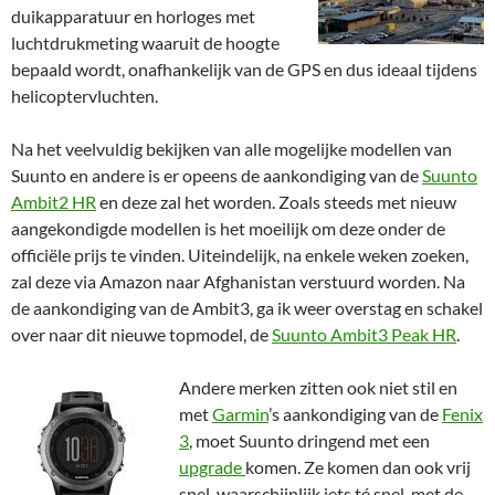
duikapparatuur en horloges met
luchtdrukmeting waaruit de hoogte
bepaald wordt, onafhankelijk van de GPS en dus ideaal tijdens
helicoptervluchten.
Na het veelvuldig bekijken van alle mogelijke modellen van
Suunto en andere is er opeens de aankondiging van de
Suunto
Ambit2 HR
en deze zal het worden. Zoals steeds met nieuw
aangekondigde modellen is het moeilijk om deze onder de
officiële prijs te vinden. Uiteindelijk, na enkele weken zoeken,
zal deze via Amazon naar Afghanistan verstuurd worden. Na
de aankondiging van de Ambit3, ga ik weer overstag en schakel
over naar dit nieuwe topmodel, de
Suunto Ambit3 Peak HR
.
Andere merken zitten ook niet stil en
met
Garmin
’s aankondiging van de
Fenix
3
, moet Suunto dringend met een
upgrade
komen. Ze komen dan ook vrij
snel, waarschijnlijk iets té snel, met de