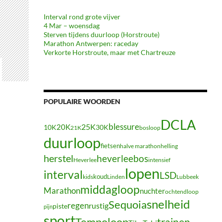
Interval rond grote vijver
4 Mar – woensdag
Sterven tijdens duurloop (Horstroute)
Marathon Antwerpen: raceday
Verkorte Horstroute, maar met Chartreuze
POPULAIRE WOORDEN
DCLA
blessure
20K
25K
10K
30K
21K
bosloop
duurloop
fietsen
halve marathon
helling
herstel
heverleebos
Heverlee
intensief
lopen
interval
LSD
koud
kids
Linden
Lubbeek
middagloop
Marathon
nuchter
ochtendloop
snelheid
Sequoia
regen
rustig
piste
pijn
sport
Tempoloop
trainen