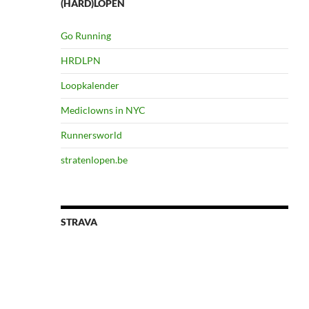
(HARD)LOPEN
Go Running
HRDLPN
Loopkalender
Mediclowns in NYC
Runnersworld
stratenlopen.be
STRAVA