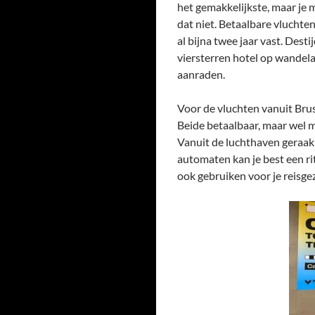
het gemakkelijkste, maar je mo
dat niet. Betaalbare vluchten 
al bijna twee jaar vast. Dest
viersterren hotel op wandelaf
aanraden.
Voor de vluchten vanuit Brus
Beide betaalbaar, maar wel m
Vanuit de luchthaven geraak 
automaten kan je best een ri
ook gebruiken voor je reisgez