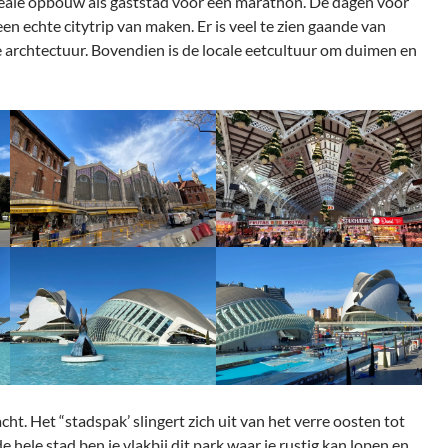
ideale opbouw als gaststad voor een marathon. De dagen voor
en echte citytrip van maken. Er is veel te zien gaande van
 archtectuur. Bovendien is de locale eetcultuur om duimen en
t. Het “stadspak’ slingert zich uit van het verre oosten tot
e hele stad ben je vlakbij dit park waar je rustig kan lopen en