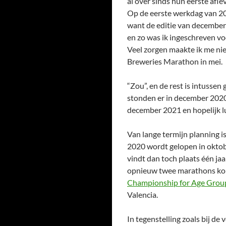
al over sinds hun eerste afle
Op de eerste werkdag van 202
want de editie van december 
en zo was ik ingeschreven v
Veel zorgen maakte ik me nie
Breweries Marathon in mei.
“Zou”, en de rest is intussen
stonden er in december 2020 
december 2021 en hopelijk lu
Van lange termijn planning i
2020 wordt gelopen in okto
vindt dan toch plaats één jaa
opnieuw twee marathons kor
Championship for Age Grou
Valencia.
In tegenstelling zoals bij de