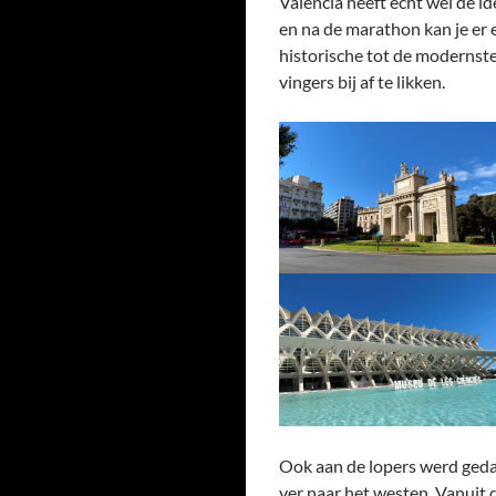
Valencia heeft echt wel de 
en na de marathon kan je er e
historische tot de modernste
vingers bij af te likken.
Ook aan de lopers werd gedach
ver naar het westen. Vanuit d