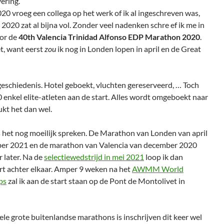
vering.
0 vroeg een collega op het werk of ik al ingeschreven was,
2020 zat al bijna vol. Zonder veel nadenken schre ef ik me in
oor de
40th Valencia Trinidad Alfonso EDP Marathon 2020
.
t, want eerst
zou
ik nog in Londen lopen in april en de Great
 geschiedenis. Hotel geboekt, vluchten gereserveerd, … Toch
enkel elite-atleten aan de start. Alles wordt omgeboekt naar
kt het dan wel.
s het nog moeilijk spreken. De Marathon van Londen van april
ber 2021 en de marathon van Valencia van december 2020
r later. Na de
selectiewedstrijd in mei 2021
loop ik dan
t achter elkaar. Amper 9 weken na het
AWMM World
ps
zal ik aan de start staan op de Pont de Montolivet in
 vele grote buitenlandse marathons is inschrijven dit keer wel