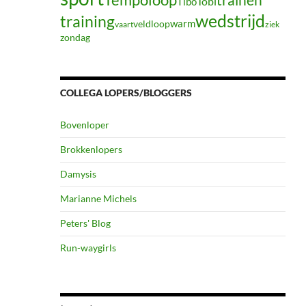
Tibo
Tobi
wedstrijd
training
warm
veldloop
vaart
ziek
zondag
COLLEGA LOPERS/BLOGGERS
Bovenloper
Brokkenlopers
Damysis
Marianne Michels
Peters' Blog
Run-waygirls