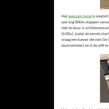
Het
gekozen hotel
is relatie
wel nog 800m stappen vanuit 
niet te duur, is schitterend 
(6.00u), zodat de eerste star
vraag een kamer die niet (te l
(autoverkeer) en is de wifi t