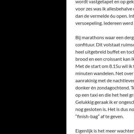
wordt vastgetapet en op gek
voor zes was ik allesbehalve 
dan de vermelde 6u open. Intu
versoepeling. Iedereen werd 
Bij marathons waar een derge
confituur. Dit volstaat ruim
heel uitgebreid buffet en to
brood en een croissant kan i
Met de start om 8.15u wil ik 
minuten wandelen. Net over d
aanrakinig met de nachtleven 
donker én zondagochtend. Te
op een taxi en die het heel g
Gelukkig geraak ik er ongesc
nog gesloten is. Het is dus n
“finish-bag” af te geven.
Eigenlijk is het meer wachte