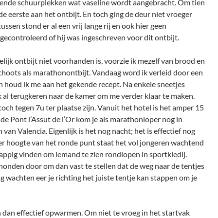
ende schuurplekken wat vaseline wordt aangebracht. Om tien
de eerste aan het ontbijt. En toch ging de deur niet vroeger
ssen stond er al een vrij lange rij en ook hier geen
gecontroleerd of hij was ingeschreven voor dit ontbijt.
lijk ontbijt niet voorhanden is, voorzie ik mezelf van brood en
schoots als marathonontbijt. Vandaag word ik verleid door een
ch houd ik me aan het gekende recept. Na enkele sneetjes
k al terugkeren naar de kamer om me verder klaar te maken.
toch tegen 7u ter plaatse zijn. Vanuit het hotel is het amper 15
e Pont l’Assut de l’Or kom je als marathonloper nog in
van Valencia. Eigenlijk is het nog nacht; het is effectief nog
r hoogte van het ronde punt staat het vol jongeren wachtend
rappig vinden om iemand te zien rondlopen in sportkledij.
honden door om dan vast te stellen dat de weg naar de tentjes
og wachten eer je richting het juiste tentje kan stappen om je
n dan effectief opwarmen. Om niet te vroeg in het startvak