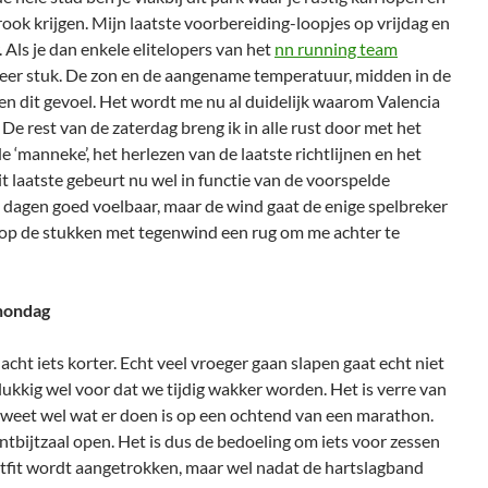
rook krijgen. Mijn laatste voorbereiding-loopjes op vrijdag en
 Als je dan enkele elitelopers van het
nn running team
meer stuk. De zon en de aangename temperatuur, midden in de
en dit gevoel. Het wordt me nu al duidelijk waarom Valencia
De rest van de zaterdag breng ik in alle rust door met het
 ‘manneke’, het herlezen van de laatste richtlijnen en het
t laatste gebeurt nu wel in functie van de voorspelde
le dagen goed voelbaar, maar de wind gaat de enige spelbreker
k op de stukken met tegenwind een rug om me achter te
hondag
nacht iets korter. Echt veel vroeger gaan slapen gaat echt niet
lukkig wel voor dat we tijdig wakker worden. Het is verre van
 weet wel wat er doen is op een ochtend van een marathon.
tbijtzaal open. Het is dus de bedoeling om iets voor zessen
utfit wordt aangetrokken, maar wel nadat de hartslagband