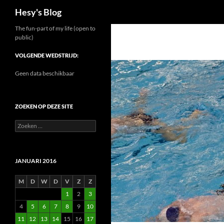
Zoeken
Hesy's Blog
Ga
The fun-part of my life (open to
public)
naar
de
VOLGENDE WEDSTRIJD:
inhoud
Geen data beschikbaar
ZOEKEN OP DEZE SITE
Zoeken
naar:
JANUARI 2016
M
D
W
D
V
Z
Z
1
2
3
4
5
6
7
8
9
10
11
12
13
14
15
16
17