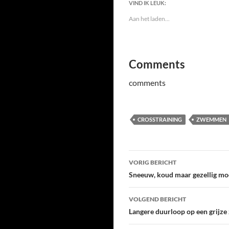
VIND IK LEUK:
Aan het laden...
Comments
comments
CROSSTRAINING
ZWEMMEN
Bericht
VORIG BERICHT
navigatie
Sneeuw, koud maar gezellig mo
VOLGEND BERICHT
Langere duurloop op een grijze