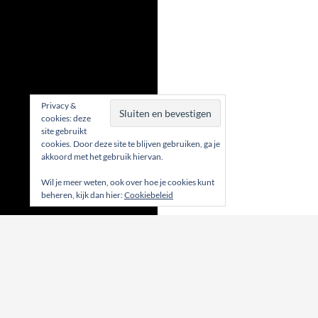
Privacy &
cookies: deze
site gebruikt
cookies. Door deze site te blijven gebruiken, ga je
akkoord met het gebruik hiervan.
Wil je meer weten, ook over hoe je cookies kunt
beheren, kijk dan hier:
Cookiebeleid
20 Feb - vrijdag
RUNNING HESY
Bierloop 2017
Running Hesy