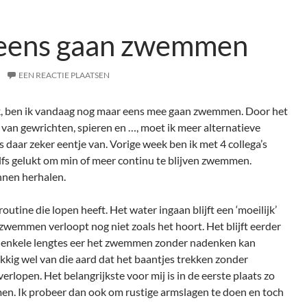
eens gaan zwemmen
EEN REACTIE PLAATSEN
k, ben ik vandaag nog maar eens mee gaan zwemmen. Door het
g van gewrichten, spieren en …, moet ik meer alternatieve
daar zeker eentje van. Vorige week ben ik met 4 collega’s
fs gelukt om min of meer continu te blijven zwemmen.
nnen herhalen.
tine die lopen heeft. Het water ingaan blijft een ‘moeilijk’
wemmen verloopt nog niet zoals het hoort. Het blijft eerder
h enkele lengtes eer het zwemmen zonder nadenken kan
ukkig wel van die aard dat het baantjes trekken zonder
lopen. Het belangrijkste voor mij is in de eerste plaats zo
n. Ik probeer dan ook om rustige armslagen te doen en toch