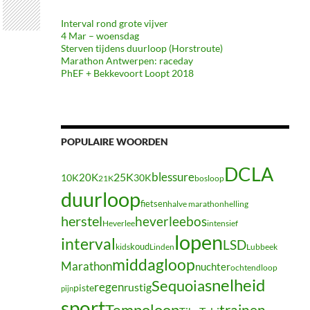
Interval rond grote vijver
4 Mar – woensdag
Sterven tijdens duurloop (Horstroute)
Marathon Antwerpen: raceday
PhEF + Bekkevoort Loopt 2018
POPULAIRE WOORDEN
DCLA
blessure
20K
25K
10K
30K
21K
bosloop
duurloop
fietsen
halve marathon
helling
herstel
heverleebos
Heverlee
intensief
lopen
interval
LSD
koud
kids
Linden
Lubbeek
middagloop
Marathon
nuchter
ochtendloop
snelheid
Sequoia
regen
rustig
piste
pijn
sport
Tempoloop
trainen