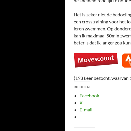
de snelheid redelijk te houde
Het is zeker niet de bedoeli
een crosstraining voor het lop
leren zwemmen. Op donderda
kan ik maximaal 50min zwemm
beter is dat ik langer zou 
(193 keer bezocht, waarvan 
DIT DELEN:
Facebook
X
E-mail