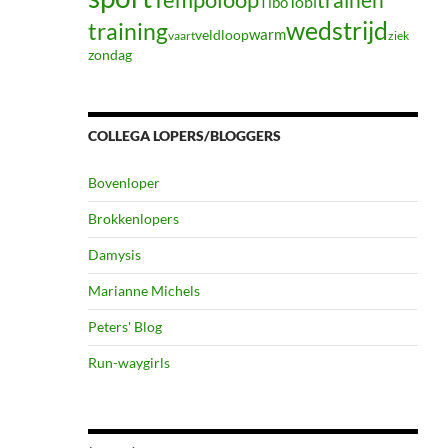
Tibo
Tobi
wedstrijd
training
warm
veldloop
vaart
ziek
zondag
COLLEGA LOPERS/BLOGGERS
Bovenloper
Brokkenlopers
Damysis
Marianne Michels
Peters' Blog
Run-waygirls