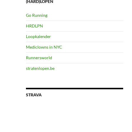
(HARD)LOPEN
Go Running
HRDLPN
Loopkalender
Mediclowns in NYC
Runnersworld
stratenlopen.be
STRAVA