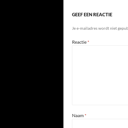
GEEF EEN REACTIE
Je e-mailadres wordt niet gepub
Reactie
*
Naam
*