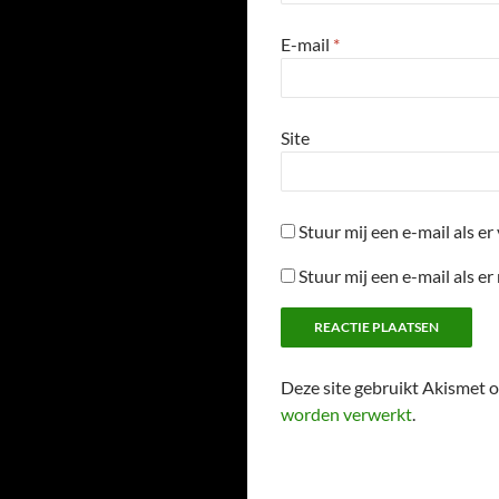
E-mail
*
Site
Stuur mij een e-mail als er 
Stuur mij een e-mail als er
Deze site gebruikt Akismet
worden verwerkt
.