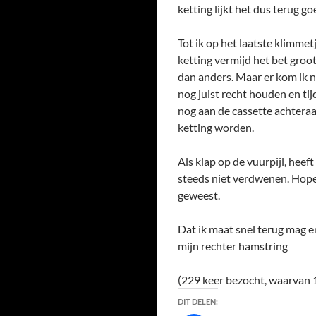
ketting lijkt het dus terug go
Tot ik op het laatste klimme
ketting vermijd het bet groo
dan anders. Maar er kom ik n
nog juist recht houden en ti
nog aan de cassette achteraa
ketting worden.
Als klap op de vuurpijl, heef
steeds niet verdwenen. Hopel
geweest.
Dat ik maat snel terug mag en
mijn rechter hamstring
(229 keer bezocht, waarvan 
DIT DELEN: