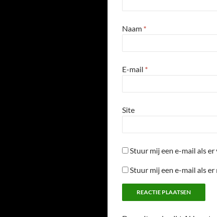
Naam
*
E-mail
*
Site
Stuur mij een e-mail als er 
Stuur mij een e-mail als er