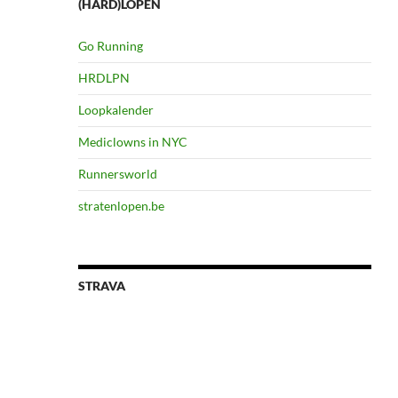
(HARD)LOPEN
Go Running
HRDLPN
Loopkalender
Mediclowns in NYC
Runnersworld
stratenlopen.be
STRAVA