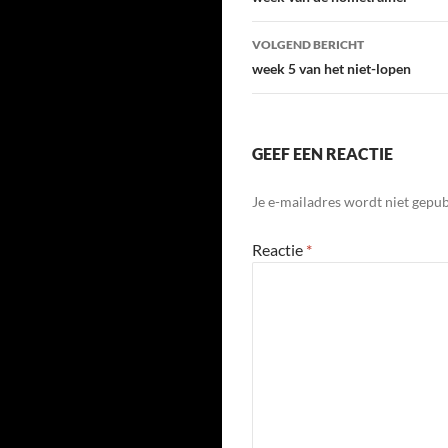
navigatie
VOLGEND BERICHT
week 5 van het niet-lopen
GEEF EEN REACTIE
Je e-mailadres wordt niet gepub
Reactie
*