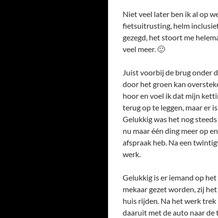
Niet veel later ben ik al op 
fietsuitrusting, helm inclusie
gezegd, het stoort me helema
veel meer. 🙂
Juist voorbij de brug onder d
door het groen kan oversteke
hoor en voel ik dat mijn kett
terug op te leggen, maar er i
Gelukkig was het nog steeds 
nu maar één ding meer op en d
afspraak heb. Na een twintig
werk.
Gelukkig is er iemand op het
mekaar gezet worden, zij het i
huis rijden. Na het werk trek
daaruit met de auto naar de 