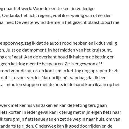
weg naar het werk. Voor de eerste keer in volledige
f, Ondanks het licht regent, voel ik er weinig van of eerder
al niet. De westenwind die me in het gezicht blaast,
stoort
me
e spoorweg, zag ik dat de auto’s rood hebben en ik dus veilig
n. Juist op dat moment, in het midden van het kruispunt,
ing eraf gaat. Aan de overkant houd ik halt om de ketting er
s geen ketting meer te bespeuren. Ze is er gewoon af !!
rood voor de auto’s en kon ik mijn ketting nog oprapen. Er zit
at is te voet verder. Natuurlijk nét vandaag dat ik een
tal minuten stappen met de fiets in de hand kom ik aan op het
 werk met kennis van zaken en kan de ketting terug aan
ets korter. In ieder geval kan ik terug met mijn eigen fiets naar
 ik terug mijn fietstenue aan en zet de weg in naar huis, om van
tandarts te rijden. Onderweg kan ik goed doorrijden en de