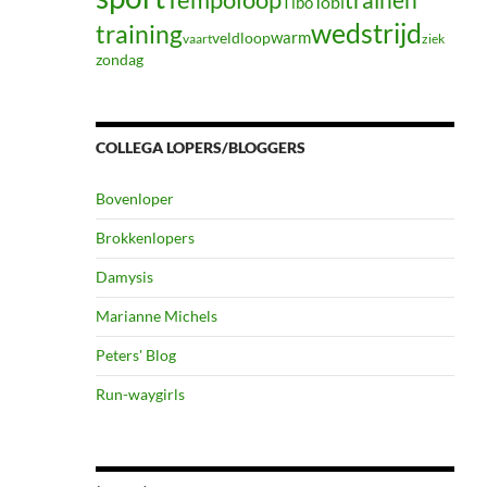
Tibo
Tobi
wedstrijd
training
warm
veldloop
vaart
ziek
zondag
COLLEGA LOPERS/BLOGGERS
Bovenloper
Brokkenlopers
Damysis
Marianne Michels
Peters' Blog
Run-waygirls