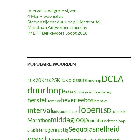
Interval rond grote vijver
4 Mar – woensdag
Sterven tijdens duurloop (Horstroute)
Marathon Antwerpen: raceday
PhEF + Bekkevoort Loopt 2018
POPULAIRE WOORDEN
DCLA
blessure
20K
25K
10K
30K
21K
bosloop
duurloop
fietsen
halve marathon
helling
herstel
heverleebos
Heverlee
intensief
lopen
interval
LSD
koud
kids
Linden
Lubbeek
middagloop
Marathon
nuchter
ochtendloop
snelheid
Sequoia
regen
rustig
piste
pijn
sport
Tempoloop
trainen