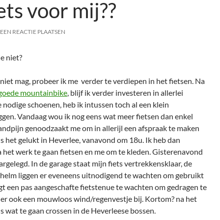
ets voor mij??
EEN REACTIE PLAATSEN
e niet?
iet mag, probeer ik me verder te verdiepen in het fietsen. Na
f goede mountainbike
, blijf ik verder investeren in allerlei
 nodige schoenen, heb ik intussen toch al een klein
liggen. Vandaag wou ik nog eens wat meer fietsen dan enkel
pijn genoodzaakt me om in allerijl een afspraak te maken
k is het gelukt in Heverlee, vanavond om 18u. Ik heb dan
 het werk te gaan fietsen en me om te kleden. Gisterenavond
argelegd. In de garage staat mijn fiets vertrekkensklaar, de
helm liggen er eveneens uitnodigend te wachten om gebruikt
igt een pas aangeschafte fietstenue te wachten om gedragen te
t er ook een mouwloos wind/regenvestje bij. Kortom? na het
s wat te gaan crossen in de Heverleese bossen.