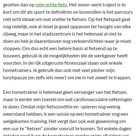
gezeten dan op
mijn echte fiets
. Het woon-werk traject is te
kort om dit als sport te definiëren en bovendien is het parcours
niet echt ideaal om wat sneller te fietsen. Op het fietspad gaat
nog redelijk, ook al moet je goed oppassen ter hoogte van elke
zijweg, maar in het stadscentrum is het helemaal al niet te
doen en heb je daarenboven nog verkeerslichten waar je moet
stoppen. Om dus echt een betere basis al fietsend op te
bouwen, gebruik ik de mogelijkheden die de werkgever heeft
voorzien. In de rijk uitgeruste fitnesszaal staan ook enkele
hometrainers. Ik gebruik dan ook met veel plezier mijn
lunchpauze (en zelfs iets meer) om me in het zweet te trappen.
Een hometrainer is helemaal geen vervanger van het fietsen,
maar is eerder een toestel om wat cardiovasculaire oefeningen
te doen. Omdat mijn fietsconditie en -spieren nog weinig
weerstand hebben, is een sessie op een hometrainer nog een
welgekomen training. Het vergt dan ook wat gewenning om
een uur te “fietsen” zonder vooruit te komen. Tot enkele dagen
geleden reed ik op de hometrainer zonder enige afleiding van