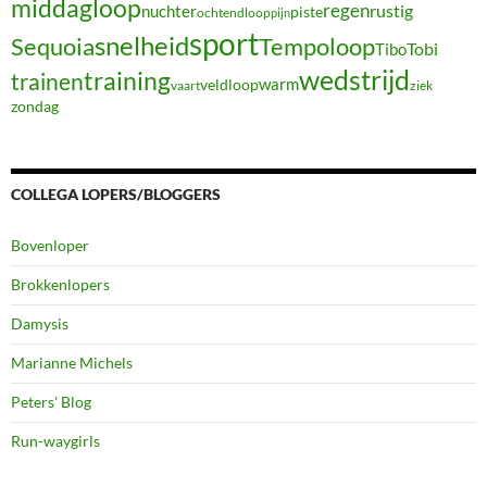
middagloop
regen
nuchter
rustig
piste
ochtendloop
pijn
sport
snelheid
Sequoia
Tempoloop
Tibo
Tobi
wedstrijd
training
trainen
warm
veldloop
vaart
ziek
zondag
COLLEGA LOPERS/BLOGGERS
Bovenloper
Brokkenlopers
Damysis
Marianne Michels
Peters' Blog
Run-waygirls