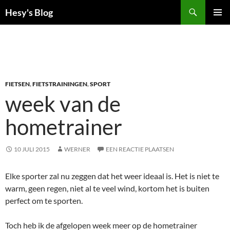
Ga
Zoeken
Hesy's Blog
naar
PRIMAI
de
MENU
inhoud
FIETSEN
,
FIETSTRAININGEN
,
SPORT
week van de
hometrainer
10 JULI 2015
WERNER
EEN REACTIE PLAATSEN
Elke sporter zal nu zeggen dat het weer ideaal is. Het is niet te
warm, geen regen, niet al te veel wind, kortom het is buiten
perfect om te sporten.
Toch heb ik de afgelopen week meer op de hometrainer