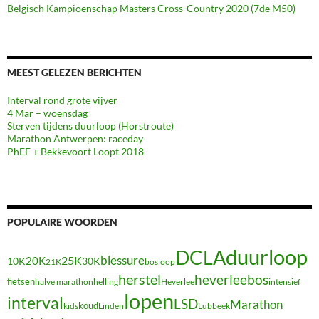
Belgisch Kampioenschap Masters Cross-Country 2020 (7de M50)
MEEST GELEZEN BERICHTEN
Interval rond grote vijver
4 Mar – woensdag
Sterven tijdens duurloop (Horstroute)
Marathon Antwerpen: raceday
PhEF + Bekkevoort Loopt 2018
POPULAIRE WOORDEN
duurloop
DCLA
blessure
20K
25K
10K
30K
21K
bosloop
herstel
heverleebos
fietsen
halve marathon
Heverlee
intensief
helling
lopen
interval
LSD
Marathon
koud
kids
Linden
Lubbeek