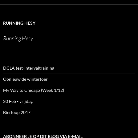
van
van
van
van
runninghesy
hesy_
hesy
Werner
op
op
op
Heselmans
Facebook
Twitter
Instagram
op
LinkedIn
RUNNING HESY
Running Hesy
DCLA test-intervaltraining
Opnieuw de wintertoer
My Way to Chicago (Week 1/12)
20 Feb - vrijdag
Bierloop 2017
ABONNEER JE OP DIT BLOG VIA E-MAIL