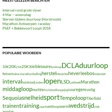
MEEST GELEZEN BERICHTEN
Interval rond grote vijver
4 Mar – woensdag
Sterven tijdens duurloop (Horstroute)
Marathon Antwerpen: raceday
PhEF + Bekkevoort Loopt 2018
POPULAIRE WOORDEN
duurloop
DCLA
blessure
20K
25K
10K
30K
21K
bosloop
herstel
heverleebos
fietsen
halve marathon
Heverlee
intensief
helling
lopen
interval
LSD
Marathon
koud
kids
Linden
Lubbeek
middagloop
regen
nuchter
rustig
piste
ochtendloop
pijn
sport
snelheid
Sequoia
Tempoloop
Tibo
Tobi
wedstrijd
training
trainen
warm
veldloop
vaart
ziek
zondag