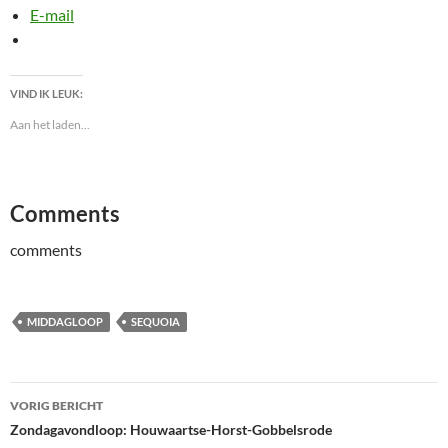
E-mail
VIND IK LEUK:
Aan het laden...
Comments
comments
MIDDAGLOOP
SEQUOIA
Bericht
VORIG BERICHT
navigatie
Zondagavondloop: Houwaartse-Horst-Gobbelsrode