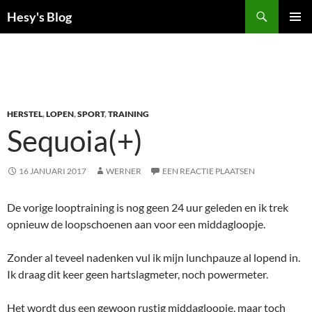
Ga
Zoeken
Hesy's Blog
naar
PRIMAI
de
MENU
inhoud
HERSTEL
,
LOPEN
,
SPORT
,
TRAINING
Sequoia(+)
16 JANUARI 2017
WERNER
EEN REACTIE PLAATSEN
De vorige looptraining is nog geen 24 uur geleden en ik trek
opnieuw de loopschoenen aan voor een middagloopje.
Zonder al teveel nadenken vul ik mijn lunchpauze al lopend in.
Ik draag dit keer geen hartslagmeter, noch powermeter.
Het wordt dus een gewoon rustig middagloopje, maar toch