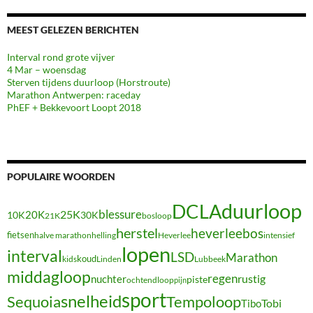
MEEST GELEZEN BERICHTEN
Interval rond grote vijver
4 Mar – woensdag
Sterven tijdens duurloop (Horstroute)
Marathon Antwerpen: raceday
PhEF + Bekkevoort Loopt 2018
POPULAIRE WOORDEN
duurloop
DCLA
blessure
20K
25K
10K
30K
21K
bosloop
herstel
heverleebos
fietsen
halve marathon
Heverlee
intensief
helling
lopen
interval
LSD
Marathon
koud
kids
Linden
Lubbeek
middagloop
regen
nuchter
rustig
piste
ochtendloop
pijn
sport
snelheid
Sequoia
Tempoloop
Tibo
Tobi