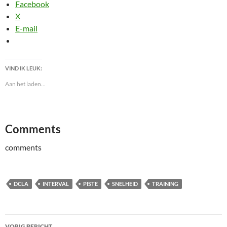
Facebook
X
E-mail
VIND IK LEUK:
Aan het laden...
Comments
comments
DCLA
INTERVAL
PISTE
SNELHEID
TRAINING
Bericht
VORIG BERICHT