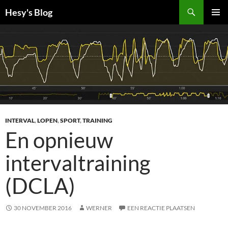
Ga
Zoeken
Hesy's Blog
naar
PRIMAI
de
MENU
inhoud
INTERVAL
,
LOPEN
,
SPORT
,
TRAINING
En opnieuw
intervaltraining
(DCLA)
30 NOVEMBER 2016
WERNER
EEN REACTIE PLAATSEN