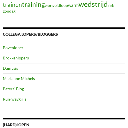
wedstrijd
training
trainen
warm
veldloop
vaart
ziek
zondag
COLLEGA LOPERS/BLOGGERS
Bovenloper
Brokkenlopers
Damysis
Marianne Michels
Peters' Blog
Run-waygirls
(HARD)LOPEN