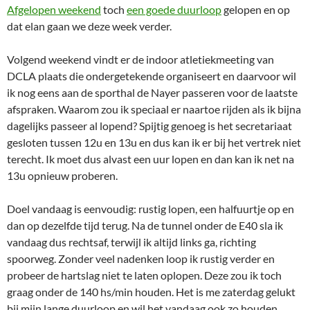
Afgelopen weekend
toch
een goede duurloop
gelopen en op
dat elan gaan we deze week verder.
Volgend weekend vindt er de indoor atletiekmeeting van
DCLA plaats die ondergetekende organiseert en daarvoor wil
ik nog eens aan de sporthal de Nayer passeren voor de laatste
afspraken. Waarom zou ik speciaal er naartoe rijden als ik bijna
dagelijks passeer al lopend? Spijtig genoeg is het secretariaat
gesloten tussen 12u en 13u en dus kan ik er bij het vertrek niet
terecht. Ik moet dus alvast een uur lopen en dan kan ik net na
13u opnieuw proberen.
Doel vandaag is eenvoudig: rustig lopen, een halfuurtje op en
dan op dezelfde tijd terug. Na de tunnel onder de E40 sla ik
vandaag dus rechtsaf, terwijl ik altijd links ga, richting
spoorweg. Zonder veel nadenken loop ik rustig verder en
probeer de hartslag niet te laten oplopen. Deze zou ik toch
graag onder de 140 hs/min houden. Het is me zaterdag gelukt
bij mijn lange duurloop en wil het vandaag ook zo houden.