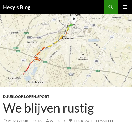
Ga
Zoeken
Hesy's Blog
naar
PRIMAI
de
MENU
inhoud
DUURLOOP
,
LOPEN
,
SPORT
We blijven rustig
21 NOVEMBER 2016
WERNER
EEN REACTIE PLAATSEN