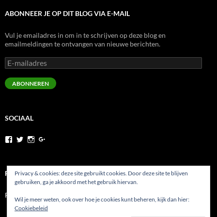
ABONNEER JE OP DIT BLOG VIA E-MAIL
Vul je emailadres in om in te schrijven op deze blog en
emailmeldingen te ontvangen van nieuwe berichten.
E-
mailadres
ABONNEREN
SOCIAAL
Bekijk
Bekijk
Bekijk
Bekijk
het
het
het
het
profiel
profiel
profiel
profiel
van
van
van
van
runninghesy
Hesy_
WernerHeselmans
wernerheselmans
PRIVACYBELEID
Privacy & cookies: deze site gebruikt cookies. Door deze site te blijven
op
op
op
op
gebruiken, ga je akkoord met het gebruik hiervan.
Facebook
Twitter
Instagram
Google+
Privacybeleid
Wil je meer weten, ook over hoe je cookies kunt beheren, kijk dan hier:
Cookiebeleid