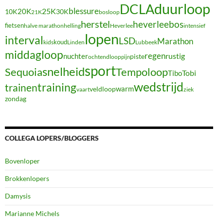
duurloop
DCLA
blessure
20K
25K
10K
30K
21K
bosloop
herstel
heverleebos
fietsen
halve marathon
Heverlee
intensief
helling
lopen
interval
LSD
Marathon
koud
kids
Linden
Lubbeek
middagloop
regen
nuchter
rustig
piste
ochtendloop
pijn
sport
snelheid
Sequoia
Tempoloop
Tibo
Tobi
wedstrijd
training
trainen
warm
veldloop
vaart
ziek
zondag
COLLEGA LOPERS/BLOGGERS
Bovenloper
Brokkenlopers
Damysis
Marianne Michels