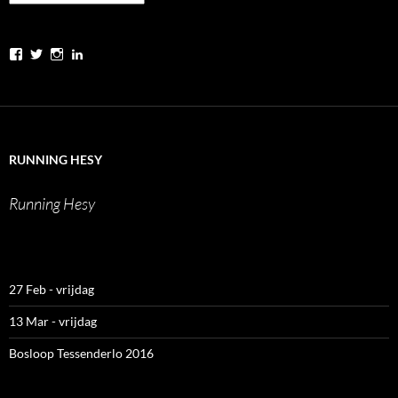
Bekijk
Bekijk
Bekijk
Bekijk
het
het
het
het
profiel
profiel
profiel
profiel
van
van
van
van
runninghesy
hesy_
hesy
Werner
op
op
op
Heselmans
Facebook
Twitter
Instagram
op
LinkedIn
RUNNING HESY
Running Hesy
27 Feb - vrijdag
13 Mar - vrijdag
Bosloop Tessenderlo 2016