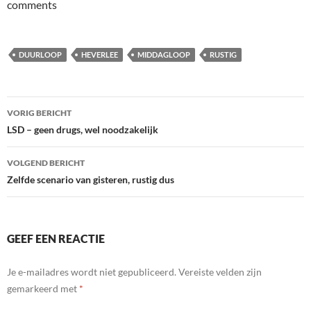
comments
DUURLOOP
HEVERLEE
MIDDAGLOOP
RUSTIG
Bericht
VORIG BERICHT
navigatie
LSD – geen drugs, wel noodzakelijk
VOLGEND BERICHT
Zelfde scenario van gisteren, rustig dus
GEEF EEN REACTIE
Je e-mailadres wordt niet gepubliceerd.
Vereiste velden zijn
gemarkeerd met
*