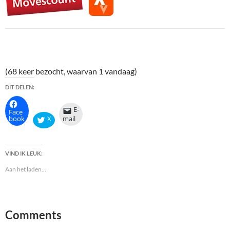
(68 keer bezocht, waarvan 1 vandaag)
DIT DELEN:
E-
Face
book
X
mail
VIND IK LEUK:
Aan het laden...
Comments