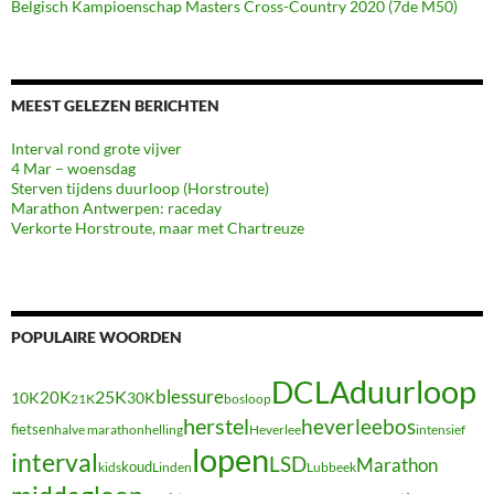
Belgisch Kampioenschap Masters Cross-Country 2020 (7de M50)
MEEST GELEZEN BERICHTEN
Interval rond grote vijver
4 Mar – woensdag
Sterven tijdens duurloop (Horstroute)
Marathon Antwerpen: raceday
Verkorte Horstroute, maar met Chartreuze
POPULAIRE WOORDEN
duurloop
DCLA
blessure
20K
25K
10K
30K
21K
bosloop
herstel
heverleebos
fietsen
halve marathon
Heverlee
intensief
helling
lopen
interval
LSD
Marathon
koud
kids
Linden
Lubbeek