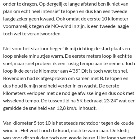
onder te dragen. Op dergelijke lange afstand ben ik niet van
plan om echt heel intensief te lopen en dus kan een tweede
laagje zeker geen kwaad. Ook omdat de eerste 10 kilometer
voornamelijk tegen de NO-wind in zijn, is een tweede laagje
toch wel te verantwoorden.
Net voor het startuur begeef ik mij richting de startplaats en
loop enkele minuutjes warm. De eerste meters loop ik echt te
snel, maar snel probeer ik een rustig tempo aan te nemen. Toch
loop ik de eerste kilometer aan 4’35”. Dit is toch wat te snel.
Bovendien had ik afgesproken om samen met B. te lopen en
dus houd ik mijn snelheid verder in en wacht. De eerste
kilometers verlopen met de nodige afwisseling en dus ook met
wisselend tempo. De tussentijd na 5K bedraagt 23’24” wat een
gemiddelde snelheid van 12,8 km/u inhoudt.
Van kilometer 5 tot 10 is het steeds rechtdoor tegen de koude
wind in. Het voelt noch te koud, noch te warm aan. De kledij
was voor dit stuk dan toch een goede keuze. Hier lopen we met