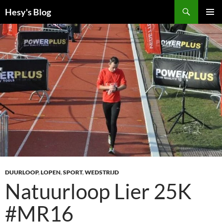
Ga
Zoeken
Hesy's Blog
naar
PRIMAI
de
MENU
inhoud
DUURLOOP
,
LOPEN
,
SPORT
,
WEDSTRIJD
Natuurloop Lier 25K
#MR16