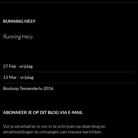
runninghesy
hesy_
hesy
Werner
op
op
op
Heselmans
Facebook
Twitter
Instagram
op
LinkedIn
RUNNING HESY
Running Hesy
27 Feb - vrijdag
13 Mar - vrijdag
Bosloop Tessenderlo 2016
ABONNEER JE OP DIT BLOG VIA E-MAIL
Vul je emailadres in om in te schrijven op deze blog en
emailmeldingen te ontvangen van nieuwe berichten.