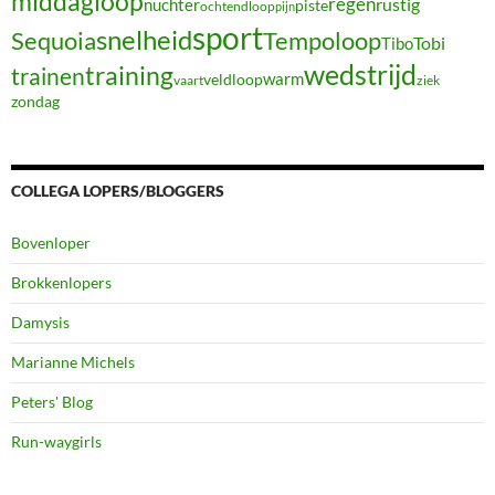
middagloop
regen
nuchter
rustig
piste
ochtendloop
pijn
sport
snelheid
Sequoia
Tempoloop
Tibo
Tobi
wedstrijd
training
trainen
warm
veldloop
vaart
ziek
zondag
COLLEGA LOPERS/BLOGGERS
Bovenloper
Brokkenlopers
Damysis
Marianne Michels
Peters' Blog
Run-waygirls