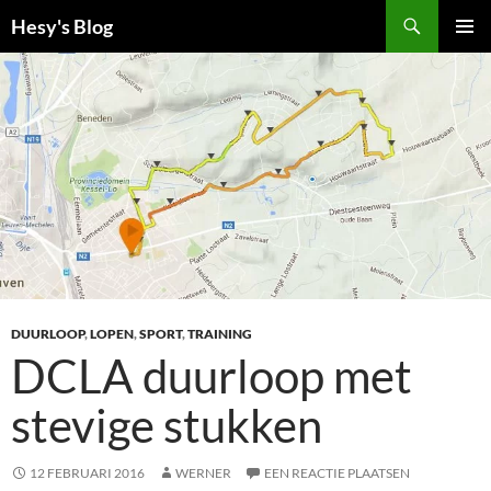
Ga
Zoeken
Hesy's Blog
naar
PRIMAI
de
MENU
inhoud
DUURLOOP
,
LOPEN
,
SPORT
,
TRAINING
DCLA duurloop met
stevige stukken
12 FEBRUARI 2016
WERNER
EEN REACTIE PLAATSEN