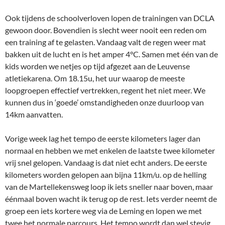
Ook tijdens de schoolverloven lopen de trainingen van DCLA
gewoon door. Bovendien is slecht weer nooit een reden om
een training af te gelasten. Vandaag valt de regen weer mat
bakken uit de lucht en is het amper 4°C. Samen met één van de
kids worden we netjes op tijd afgezet aan de Leuvense
atletiekarena. Om 18.15u, het uur waarop de meeste
loopgroepen effectief vertrekken, regent het niet meer. We
kunnen dus in ‘goede’ omstandigheden onze duurloop van
14km aanvatten.
Vorige week lag het tempo de eerste kilometers lager dan
normaal en hebben we met enkelen de laatste twee kilometer
vrij snel gelopen. Vandaag is dat niet echt anders. De eerste
kilometers worden gelopen aan bijna 11km/u. op de helling
van de Martellekensweg loop ik iets sneller naar boven, maar
éénmaal boven wacht ik terug op de rest. Iets verder neemt de
groep een iets kortere weg via de Leming en lopen we met
twee het normale parcours. Het tempo wordt dan wel stevig