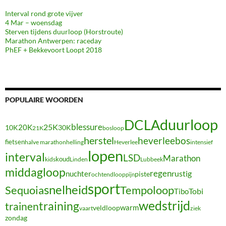
Interval rond grote vijver
4 Mar – woensdag
Sterven tijdens duurloop (Horstroute)
Marathon Antwerpen: raceday
PhEF + Bekkevoort Loopt 2018
POPULAIRE WOORDEN
duurloop
DCLA
blessure
20K
25K
10K
30K
21K
bosloop
herstel
heverleebos
fietsen
halve marathon
Heverlee
intensief
helling
lopen
interval
LSD
Marathon
koud
kids
Linden
Lubbeek
middagloop
regen
nuchter
rustig
piste
ochtendloop
pijn
sport
snelheid
Sequoia
Tempoloop
Tibo
Tobi
wedstrijd
training
trainen
warm
veldloop
vaart
ziek
zondag