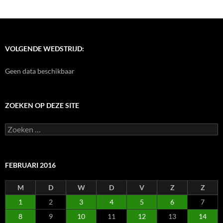
VOLGENDE WEDSTRIJD:
Geen data beschikbaar
ZOEKEN OP DEZE SITE
Zoeken
naar:
FEBRUARI 2016
M
D
W
D
V
Z
Z
1
2
3
4
5
6
7
8
9
10
11
12
13
14