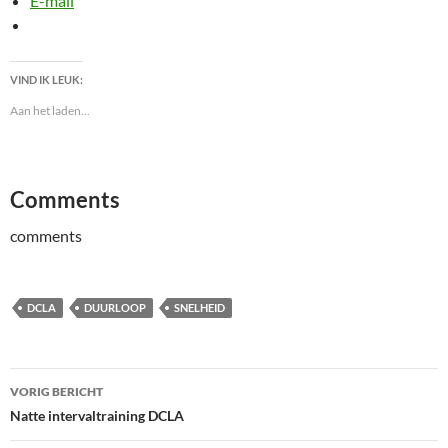
E-mail
VIND IK LEUK:
Aan het laden...
Comments
comments
DCLA
DUURLOOP
SNELHEID
Bericht
VORIG BERICHT
navigatie
Natte intervaltraining DCLA