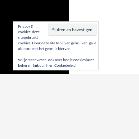
Privacy &
cookies: deze
site gebruikt
cookies. Door deze site te blijven gebruiken, ga je
akkoord met het gebruik hiervan.
Wil je meer weten, ook over hoe je cookies kunt
beheren, kijk dan hier:
Cookiebeleid
27 Feb - vrijdag
RUNNING HESY
13 Mar - vrijdag
Running Hesy