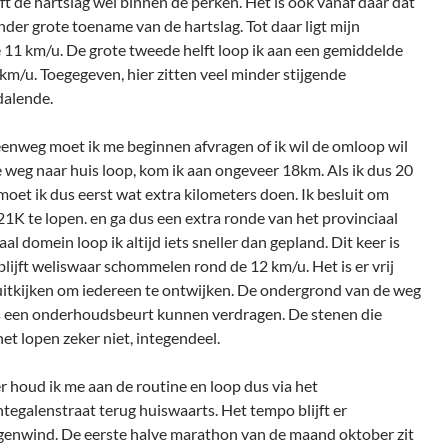
jft de hartslag wel binnen de perken. Het is ook vanaf daar dat
der grote toename van de hartslag. Tot daar ligt mijn
 11 km/u. De grote tweede helft loop ik aan een gemiddelde
 km/u. Toegegeven, hier zitten veel minder stijgende
dalende.
eenweg moet ik me beginnen afvragen of ik wil de omloop wil
le weg naar huis loop, kom ik aan ongeveer 18km. Als ik dus 20
moet ik dus eerst wat extra kilometers doen. Ik besluit om
K te lopen. en ga dus een extra ronde van het provinciaal
al domein loop ik altijd iets sneller dan gepland. Dit keer is
blijft weliswaar schommelen rond de 12 km/u. Het is er vrij
 uitkijken om iedereen te ontwijken. De ondergrond van de weg
ns een onderhoudsbeurt kunnen verdragen. De stenen die
et lopen zeker niet, integendeel.
er houd ik me aan de routine en loop dus via het
galenstraat terug huiswaarts. Het tempo blijft er
egenwind. De eerste halve marathon van de maand oktober zit