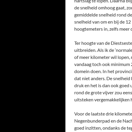
hartslag te lopen. Daarna bli
de snelheid omhoog gaat, zon
gemiddelde snelheid rond de
snelheid van om en bij de 12
hoogtemeters in, zelfs meer 
Ter hoogte van de Diestsest
uitbreiden. Als ik de ‘norma
of meer kilometer wil lopen, 
vandaag toch ook minimum 21
domein doen. In het provincia
dat niet anders. De snelheid 
druk en het is dan ook goed
rond de grote vijver zou ee
uitsteken vergemakkelijken h
Voor de laatste drie kilomet
Negenbunderpad en de Nachte
goed inzitten, ondanks de t