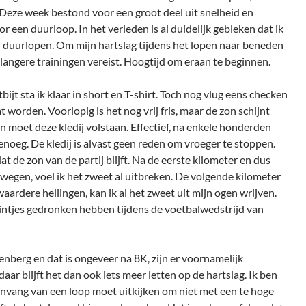
Deze week bestond voor een groot deel uit snelheid en
r een duurloop. In het verleden is al duidelijk gebleken dat ik
jn duurlopen. Om mijn hartslag tijdens het lopen naar beneden
en langere trainingen vereist. Hoogtijd om eraan te beginnen.
ijt sta ik klaar in short en T-shirt. Toch nog vlug eens checken
 worden. Voorlopig is het nog vrij fris, maar de zon schijnt
n moet deze kledij volstaan. Effectief, na enkele honderden
enoeg. De kledij is alvast geen reden om vroeger te stoppen.
at de zon van de partij blijft. Na de eerste kilometer en dus
 wegen, voel ik het zweet al uitbreken. De volgende kilometer
aardere hellingen, kan ik al het zweet uit mijn ogen wrijven.
 pintjes gedronken hebben tijdens de voetbalwedstrijd van
enberg en dat is ongeveer na 8K, zijn er voornamelijk
aar blijft het dan ook iets meer letten op de hartslag. Ik ben
aanvang van een loop moet uitkijken om niet met een te hoge