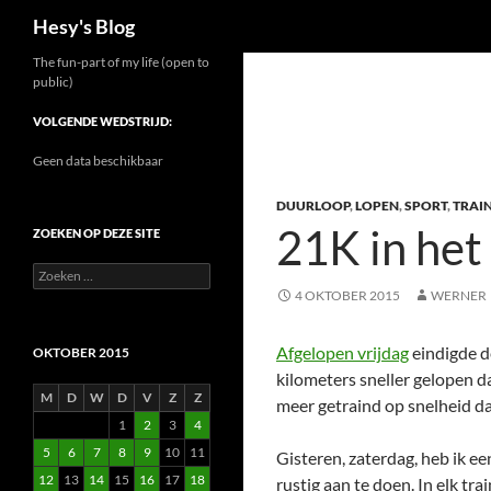
Zoeken
Hesy's Blog
Ga
The fun-part of my life (open to
public)
naar
de
VOLGENDE WEDSTRIJD:
inhoud
Geen data beschikbaar
DUURLOOP
,
LOPEN
,
SPORT
,
TRAI
21K in het
ZOEKEN OP DEZE SITE
Zoeken
naar:
4 OKTOBER 2015
WERNER
Afgelopen vrijdag
eindigde 
OKTOBER 2015
kilometers sneller gelopen da
M
D
W
D
V
Z
Z
meer getraind op snelheid d
1
2
3
4
5
6
7
8
9
10
11
Gisteren, zaterdag, heb ik ee
12
13
14
15
16
17
18
rustig aan te doen. In elk tr