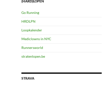
(HARD)LOPEN
Go Running
HRDLPN
Loopkalender
Mediclowns in NYC
Runnersworld
stratenlopen.be
STRAVA