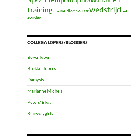
Tibo
Tobi
wedstrijd
training
warm
veldloop
vaart
ziek
zondag
COLLEGA LOPERS/BLOGGERS
Bovenloper
Brokkenlopers
Damysis
Marianne Michels
Peters' Blog
Run-waygirls