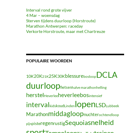
Interval rond grote vijver
4 Mar – woensdag
Sterven tijdens duurloop (Horstroute)
Marathon Antwerpen: raceday
Verkorte Horstroute, maar met Chartreuze
POPULAIRE WOORDEN
DCLA
blessure
20K
25K
10K
30K
21K
bosloop
duurloop
fietsen
halve marathon
helling
herstel
heverleebos
Heverlee
intensief
lopen
interval
LSD
koud
kids
Linden
Lubbeek
middagloop
Marathon
nuchter
ochtendloop
snelheid
Sequoia
regen
rustig
piste
pijn
sport
Tempoloop
trainen