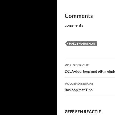
Comments
comments
HALVE MARATHON
Bericht
VORIG BERICHT
navigatie
DCLA-duurloop met pittig eind
VOLGEND BERICHT
Bosloop met Tibo
GEEF EEN REACTIE