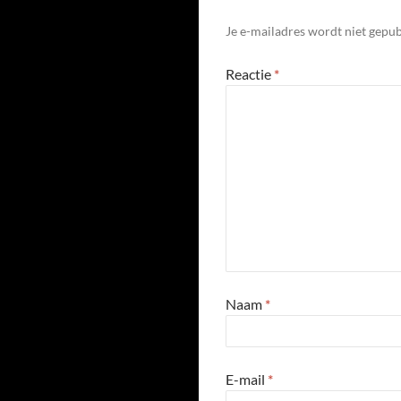
Je e-mailadres wordt niet gepub
Reactie
*
Naam
*
E-mail
*