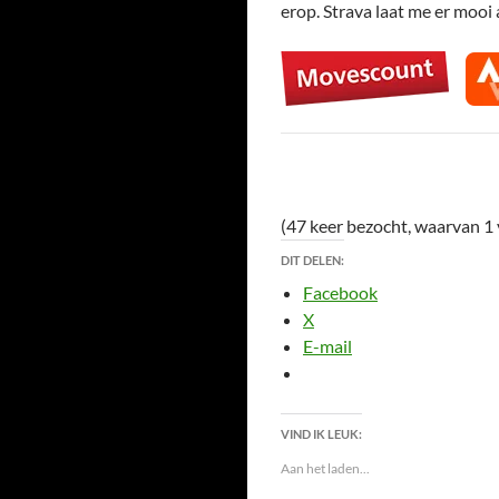
erop. Strava laat me er mooi
(47 keer bezocht, waarvan 1
DIT DELEN:
Facebook
X
E-mail
VIND IK LEUK:
Aan het laden...