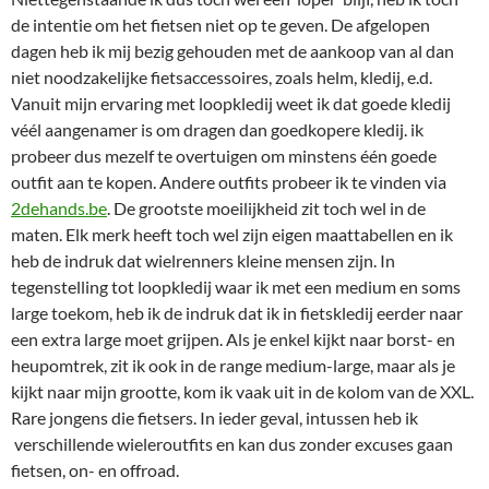
de intentie om het fietsen niet op te geven. De afgelopen
dagen heb ik mij bezig gehouden met de aankoop van al dan
niet noodzakelijke fietsaccessoires, zoals helm, kledij, e.d.
Vanuit mijn ervaring met loopkledij weet ik dat goede kledij
véél aangenamer is om dragen dan goedkopere kledij. ik
probeer dus mezelf te overtuigen om minstens één goede
outfit aan te kopen. Andere outfits probeer ik te vinden via
2dehands.be
. De grootste moeilijkheid zit toch wel in de
maten. Elk merk heeft toch wel zijn eigen maattabellen en ik
heb de indruk dat wielrenners kleine mensen zijn. In
tegenstelling tot loopkledij waar ik met een medium en soms
large toekom, heb ik de indruk dat ik in fietskledij eerder naar
een extra large moet grijpen. Als je enkel kijkt naar borst- en
heupomtrek, zit ik ook in de range medium-large, maar als je
kijkt naar mijn grootte, kom ik vaak uit in de kolom van de XXL.
Rare jongens die fietsers. In ieder geval, intussen heb ik
verschillende wieleroutfits en kan dus zonder excuses gaan
fietsen, on- en offroad.