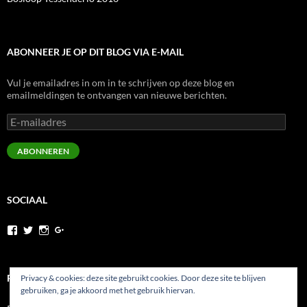
ABONNEER JE OP DIT BLOG VIA E-MAIL
Vul je emailadres in om in te schrijven op deze blog en
emailmeldingen te ontvangen van nieuwe berichten.
E-
mailadres
ABONNEREN
SOCIAAL
Bekijk
Bekijk
Bekijk
Bekijk
het
het
het
het
profiel
profiel
profiel
profiel
van
van
van
van
runninghesy
Hesy_
WernerHeselmans
wernerheselmans
PRIVACYBELEID
Privacy & cookies: deze site gebruikt cookies. Door deze site te blijven
op
op
op
op
gebruiken, ga je akkoord met het gebruik hiervan.
Facebook
Twitter
Instagram
Google+