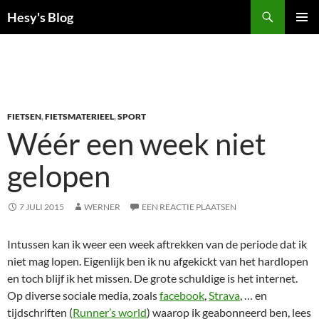
Ga
Zoeken
Hesy's Blog
naar
PRIMAI
de
MENU
inhoud
FIETSEN
,
FIETSMATERIEEL
,
SPORT
Wéér een week niet
gelopen
7 JULI 2015
WERNER
EEN REACTIE PLAATSEN
Intussen kan ik weer een week aftrekken van de periode dat ik
niet mag lopen. Eigenlijk ben ik nu afgekickt van het hardlopen
en toch blijf ik het missen. De grote schuldige is het internet.
Op diverse sociale media, zoals
facebook
,
Strava
, … en
tijdschriften (
Runner’s world
) waarop ik geabonneerd ben, lees