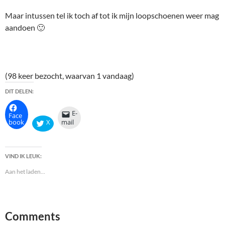
Maar intussen tel ik toch af tot ik mijn loopschoenen weer mag
aandoen 🙂
(98 keer bezocht, waarvan 1 vandaag)
DIT DELEN:
E-
Face
book
X
mail
VIND IK LEUK:
Aan het laden...
Comments