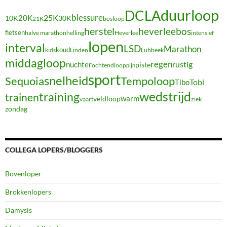
duurloop
DCLA
blessure
20K
25K
10K
30K
21K
bosloop
herstel
heverleebos
fietsen
halve marathon
Heverlee
intensief
helling
lopen
interval
LSD
Marathon
koud
kids
Linden
Lubbeek
middagloop
regen
nuchter
rustig
piste
ochtendloop
pijn
sport
snelheid
Sequoia
Tempoloop
Tibo
Tobi
wedstrijd
training
trainen
warm
veldloop
vaart
ziek
zondag
COLLEGA LOPERS/BLOGGERS
Bovenloper
Brokkenlopers
Damysis