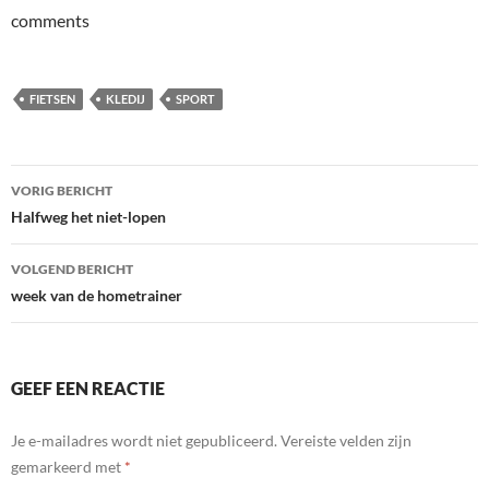
comments
FIETSEN
KLEDIJ
SPORT
Bericht
VORIG BERICHT
navigatie
Halfweg het niet-lopen
VOLGEND BERICHT
week van de hometrainer
GEEF EEN REACTIE
Je e-mailadres wordt niet gepubliceerd.
Vereiste velden zijn
gemarkeerd met
*