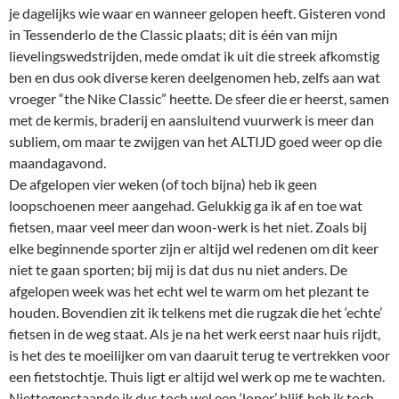
je dagelijks wie waar en wanneer gelopen heeft. Gisteren vond
in Tessenderlo de the Classic plaats; dit is één van mijn
lievelingswedstrijden, mede omdat ik uit die streek afkomstig
ben en dus ook diverse keren deelgenomen heb, zelfs aan wat
vroeger “the Nike Classic” heette. De sfeer die er heerst, samen
met de kermis, braderij en aansluitend vuurwerk is meer dan
subliem, om maar te zwijgen van het ALTIJD goed weer op die
maandagavond.
De afgelopen vier weken (of toch bijna) heb ik geen
loopschoenen meer aangehad. Gelukkig ga ik af en toe wat
fietsen, maar veel meer dan woon-werk is het niet. Zoals bij
elke beginnende sporter zijn er altijd wel redenen om dit keer
niet te gaan sporten; bij mij is dat dus nu niet anders. De
afgelopen week was het echt wel te warm om het plezant te
houden. Bovendien zit ik telkens met die rugzak die het ‘echte’
fietsen in de weg staat. Als je na het werk eerst naar huis rijdt,
is het des te moeilijker om van daaruit terug te vertrekken voor
een fietstochtje. Thuis ligt er altijd wel werk op me te wachten.
Niettegenstaande ik dus toch wel een ‘loper’ blijf, heb ik toch