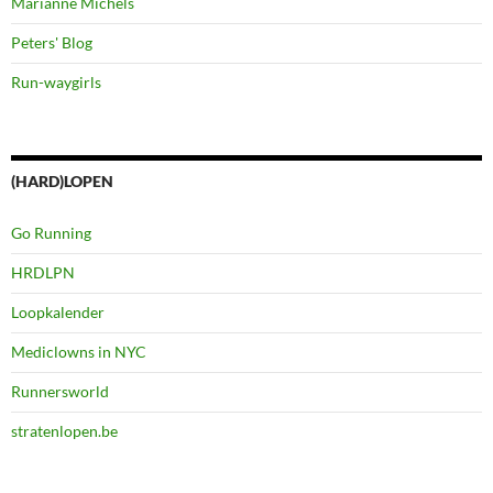
Marianne Michels
Peters' Blog
Run-waygirls
(HARD)LOPEN
Go Running
HRDLPN
Loopkalender
Mediclowns in NYC
Runnersworld
stratenlopen.be