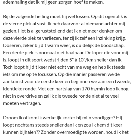
ademhaling dat ik mij geen zorgen hoef te maken.
Bij de volgende helling moet hij wel lossen. Op dit ogenblik is
de vierde plek al vast. Ik heb daarvoor al niemand achter mij
gezien. Het is al geruststellend dat ik niet meer denken om
deze vierde plek te verliezen, tenzij ik zelf een inzinking krijg.
Doseren, zeker bij dit warm weer, is duidelijk de boodschap.
Een derde plek is normaal niet haalbaar. De loper die voor mij
is, loopt in dit soort wedstrijden 5″ à 10″/km sneller dan ik.
Toch loopt hij dit keer niet echt van me weg en heb ik steeds
iets om me op te focussen. Op die manier passeren we de
aankomst voor de eerste keer en beginnen we aan een tweede,
identieke ronde. Met een hartslag van 170 hs/min loop ik nog
niet in overdrive en zal ik die tweede ronde niet al te veel
moeten vertragen.
Droom ik of kom ik werkelijk korter bij mijn voorligger? Hij
loopt nochtans steeds sneller dan ik en zou ik hem dit keer
kunnen bijhalen?? Zonder overmoedig te worden, houd ik het