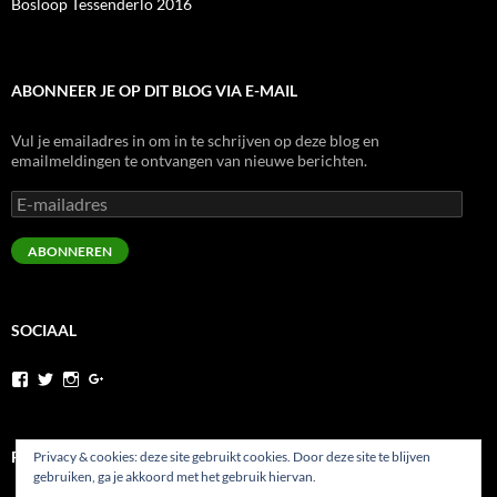
Bosloop Tessenderlo 2016
ABONNEER JE OP DIT BLOG VIA E-MAIL
Vul je emailadres in om in te schrijven op deze blog en
emailmeldingen te ontvangen van nieuwe berichten.
E-
mailadres
ABONNEREN
SOCIAAL
Bekijk
Bekijk
Bekijk
Bekijk
het
het
het
het
profiel
profiel
profiel
profiel
van
van
van
van
runninghesy
Hesy_
WernerHeselmans
wernerheselmans
PRIVACYBELEID
Privacy & cookies: deze site gebruikt cookies. Door deze site te blijven
op
op
op
op
gebruiken, ga je akkoord met het gebruik hiervan.
Facebook
Twitter
Instagram
Google+