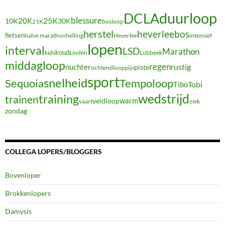
duurloop
DCLA
blessure
20K
25K
10K
30K
21K
bosloop
herstel
heverleebos
fietsen
halve marathon
Heverlee
intensief
helling
lopen
interval
LSD
Marathon
koud
kids
Linden
Lubbeek
middagloop
regen
nuchter
rustig
piste
ochtendloop
pijn
sport
snelheid
Sequoia
Tempoloop
Tibo
Tobi
wedstrijd
training
trainen
warm
veldloop
vaart
ziek
zondag
COLLEGA LOPERS/BLOGGERS
Bovenloper
Brokkenlopers
Damysis