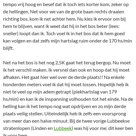
tempo vrij hoog en besef dat ik toch iets korter kom, zeker op
de hellingen. Net voor we van de grote baan rechts draaien
richting bos, kom ik net achter hem. Nu kies ik ervoor om bij
hem te blijven, want ik weet dat hij in het bos beter (lees:
sneller) loopt dan ik. Toch voel ik in het bos dat ik hem goed
kan volgen en dat zelfs mijn hartslag ruim onder de 170 hs/min
blijft.
Net na het bos is het nog 2,5K gaat het terug bergop. Nu moet
ik het verschil maken. Ik versnel dan ook en hoop dat hij moet
afhaken. Het gaat hier wel over de derde plaats!! Na enkele
honderden meters voel ik dat hij moet lossen. Hopelijk heb ik
niet te veel op mijn adem getrapt (piekhartslag van 179
hs/min) en kan ik de inspanning volhouden tot het einde. Na de
helling kan ik het tempo nog wat opdrijven en zo mijn derde
plaats veilig stellen. Uiteindelijk heb ik zelfs een voorsprong
van meer dan een halve minuut. Bij de twee vorige Lubbeekse
stratenlopen (Linden en
Lubbeek
) was hij voor me; dit keer ben
ik voor hem.