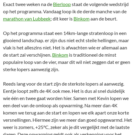
Exact twee weken na de
Bierloop
staat de volgende wedstrijd
op het programma. Vandaag loop ik de derde manche van de
marathon van Lubbeek
; dit keer is
Binkom
aan de beurt.
Op het programma staat een 14km-lange stratenloop in een
glooiend landschap. er zijn dus niet echt steile hellingen, maar
vlak is het alleszins niet. Het is afwachten wie er allemaal aan
de start zal verschijnen.
Binkom
is traditioneel de minst
populaire loop van de vier, maar dit wil niet zeggen dat er geen
sterke lopers aanwezig zijn.
Reeds lang voor de start zijn de sterkste lopers al aanwezig.
Eentje loopt zelfs de 4K ook mee. Het is dus al snel duidelijk
wie één en twee gaat worden hier. Samen met Kevin lopen we
een deel van de omloop als opwarming. Na meer dan 4K
komen we terug aan de start en lopen we elk apart onze korte
versnellingen. Hiermee zijn we meer dan goed opgewarmd. Het
weer is zomers, +25°C, zeker als je dit vergelijkt met de laatste
dagen. Deze opwarming geldt ook als verkenning voor het