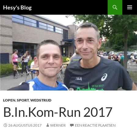
Ga
Zoeken
Hesy's Blog
naar
PRIMAI
de
MENU
inhoud
LOPEN
,
SPORT
,
WEDSTRIJD
B.In.Kom-Run 2017
26 AUGUSTUS 2017
WERNER
EEN REACTIE PLAATSEN