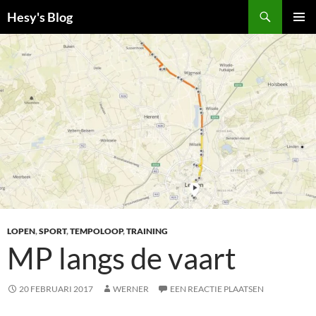
Ga
Zoeken
Hesy's Blog
naar
PRIMAI
de
MENU
inhoud
LOPEN
,
SPORT
,
TEMPOLOOP
,
TRAINING
MP langs de vaart
20 FEBRUARI 2017
WERNER
EEN REACTIE PLAATSEN