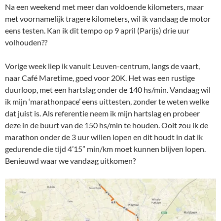
Na een weekend met meer dan voldoende kilometers, maar
met voornamelijk tragere kilometers, wil ik vandaag de motor
eens testen. Kan ik dit tempo op 9 april (Parijs) drie uur
volhouden??
Vorige week liep ik vanuit Leuven-centrum, langs de vaart,
naar Café Maretime, goed voor 20K. Het was een rustige
duurloop, met een hartslag onder de 140 hs/min. Vandaag wil
ik mijn ‘marathonpace’ eens uittesten, zonder te weten welke
dat juist is. Als referentie neem ik mijn hartslag en probeer
deze in de buurt van de 150 hs/min te houden. Ooit zou ik de
marathon onder de 3 uur willen lopen en dit houdt in dat ik
gedurende die tijd 4’15” min/km moet kunnen blijven lopen.
Benieuwd waar we vandaag uitkomen?