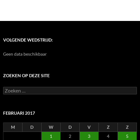
VOLGENDE WEDSTRIJD:
Geen data beschikbaar
ZOEKEN OP DEZE SITE
Zoeken
naar:
FEBRUARI 2017
M
D
W
D
V
Z
Z
1
2
3
4
5