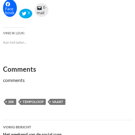
E-
Face
book
X
mail
VIND IK LEUK:
Aan het laden...
Comments
comments
20K
TEMPOLOOP
VAART
Bericht
VORIG BERICHT
Het weekend van de social runs