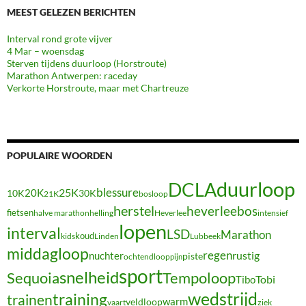
MEEST GELEZEN BERICHTEN
Interval rond grote vijver
4 Mar – woensdag
Sterven tijdens duurloop (Horstroute)
Marathon Antwerpen: raceday
Verkorte Horstroute, maar met Chartreuze
POPULAIRE WOORDEN
duurloop
DCLA
blessure
20K
25K
10K
30K
21K
bosloop
herstel
heverleebos
fietsen
halve marathon
Heverlee
intensief
helling
lopen
interval
LSD
Marathon
koud
kids
Linden
Lubbeek
middagloop
regen
nuchter
rustig
piste
ochtendloop
pijn
sport
snelheid
Sequoia
Tempoloop
Tibo
Tobi
wedstrijd
training
trainen
warm
veldloop
vaart
ziek