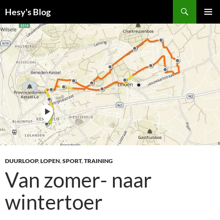
Ga
Zoeken
Hesy's Blog
naar
PRIMAI
de
MENU
inhoud
DUURLOOP
,
LOPEN
,
SPORT
,
TRAINING
Van zomer- naar
wintertoer