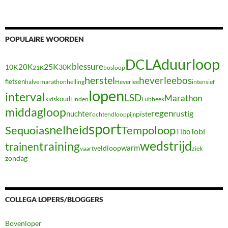
POPULAIRE WOORDEN
duurloop
DCLA
blessure
20K
25K
10K
30K
21K
bosloop
herstel
heverleebos
fietsen
halve marathon
Heverlee
intensief
helling
lopen
interval
LSD
Marathon
koud
kids
Linden
Lubbeek
middagloop
regen
nuchter
rustig
piste
ochtendloop
pijn
sport
snelheid
Sequoia
Tempoloop
Tibo
Tobi
wedstrijd
training
trainen
warm
veldloop
vaart
ziek
zondag
COLLEGA LOPERS/BLOGGERS
Bovenloper