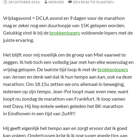
28 OKTOBER 2016
WERNER
EEN REACTIE PLAATSEN
Vrijdagavond = DCLA avond en 9 dagen voor de marathon
mag er zeker nog een duurloopje van 15K gelopen worden.
Gelukkig vind ik bij de
brokkenlopers
voldoende lopers met de
juiste ervaring.
Het blijft voor mij moeilijk om de groep van Miel vaarwel te
zeggen. Ik heb toch een volledig jaar met hen elke woensdag en
vrijdag gelopen. De laatste tijd loop ik met de
brokkenlopers
van Jeroen en denk wel dat ik hun tempo aan kan, ook na deze
marathon. Om 18.15u zetten we ons allemaal in beweging,
iedereen op zijn tempo. Jean-Pol loopt maar even mee, want
loopt nu zondag de marathon van Frankfurt. Ik loop samen
met Davy. Hij liep enkele weken geleden het BK marathon
in Eindhoven in een tijd van 2u49!!
Hij geeft eigenlijk het tempo aan en zorgt ervoor dat ik goed
kan volgen. Ondertussen krijg ik ik nog super goede tips van