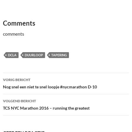
Comments
comments
DCLA
DUURLOOP
TAPERING
Bericht
VORIG BERICHT
navigatie
Nog snel een niet te snel loopje #nycmarathon D-10
VOLGEND BERICHT
TCS NYC Marathon 2016 – running the greatest