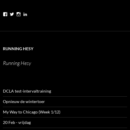
Bekijk
Bekijk
Bekijk
Bekijk
het
het
het
het
profiel
profiel
profiel
profiel
van
van
van
van
runninghesy
hesy_
hesy
Werner
op
op
op
Heselmans
Facebook
Twitter
Instagram
op
LinkedIn
RUNNING HESY
Running Hesy
DCLA test-intervaltraining
Opnieuw de wintertoer
My Way to Chicago (Week 1/12)
20 Feb - vrijdag