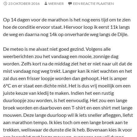
23 OKTOBER 2016
WERNER
EEN REACTIE PLAATSEN
Op 14 dagen voor de marathon is het nog eens tijd om te zien
hoe de conditie ervoor staat. Hiervoor loop ik eerst 11k langs
de weg en daarna nog 14k op onverharde weg langs de Dijle.
De meteo is me alvast niet goed gezind. Volgens alle
weerberichten zou het vandaag een mooie, zonnige dag
worden. Zelfs kort na de middag ziet het er niet naar uit dat de
mist vandaag nog weg trekt. Langer kan ik niet wachten en het
zal dus een frisser loopje worden dan gehoopt. Het is amper
6°C en er staat een dichte mist. Het is dus vrij moeilijk om een
juiste keuze van kledij te maken. Indien het een rustig
duurloopje zou worden, is het eenvoudig. Het zou een lange
broek worden en daarboven een T-shirt en een shirt met lange
mouwen. Deze lange duurloop wil ik iets sneller afleggen, liefst
aan marathon tempo. Ik kies toch om een lange broek aan te
trekken, weliswaar de dunste die ik heb. Bovenaan kies ik voor
een loopshirt met lange mouwen, eveneens een vrij dunne.