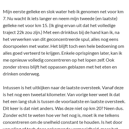
Mijn eerste gelleke en slok water heb ik genomen net voor km
7. Nu wacht ik iets langer en neem mijn tweede (en laatste)
gelleke net voor km 15. (Ik ging ervan uit dat het volledige
traject 22k zou zijn.) Met een drinkbus bij de hand kan ik, na
het verwerken van dit geconcentreerde spul, alles nog eens
doorspoelen met water. Het blijft toch een hele bedoening om
alles goed verteerd te krijgen. Enkele oprispingen later, kan ik
me opnieuw volledig concentreren op het lopen zelf. Ook
zonder stress blijft het oppassen geblazen met het eten en
drinken onderweg.
Intussen is het uitkijken naar de laatste oversteek. Vanaf deze
is het nog een tweetal kilometer. Van vorige keer weet ik dat
het een lang stuk is tussen de voorlaatste en laatste oversteek.
Dit keer is dat niet anders. Was deze niet op km 20? Neen dus.
Zonder echt te weten hoe ver het nog is, moet ik me telkens
concentreren om de snelheid constant te houden. Is het door
verveling of toch door opkomende vermoeidheid, maar het