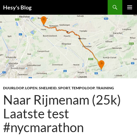
Ga
Zoeken
Hesy's Blog
naar
PRIMAI
de
MENU
inhoud
DUURLOOP
,
LOPEN
,
SNELHEID
,
SPORT
,
TEMPOLOOP
,
TRAINING
Naar Rijmenam (25k)
Laatste test
#nycmarathon