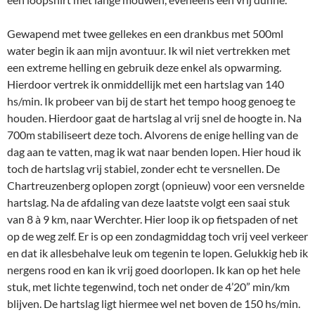
Gewapend met twee gellekes en een drankbus met 500ml
water begin ik aan mijn avontuur. Ik wil niet vertrekken met
een extreme helling en gebruik deze enkel als opwarming.
Hierdoor vertrek ik onmiddellijk met een hartslag van 140
hs/min. Ik probeer van bij de start het tempo hoog genoeg te
houden. Hierdoor gaat de hartslag al vrij snel de hoogte in. Na
700m stabiliseert deze toch. Alvorens de enige helling van de
dag aan te vatten, mag ik wat naar benden lopen. Hier houd ik
toch de hartslag vrij stabiel, zonder echt te versnellen. De
Chartreuzenberg oplopen zorgt (opnieuw) voor een versnelde
hartslag. Na de afdaling van deze laatste volgt een saai stuk
van 8 à 9 km, naar Werchter. Hier loop ik op fietspaden of net
op de weg zelf. Er is op een zondagmiddag toch vrij veel verkeer
en dat ik allesbehalve leuk om tegenin te lopen. Gelukkig heb ik
nergens rood en kan ik vrij goed doorlopen. Ik kan op het hele
stuk, met lichte tegenwind, toch net onder de 4’20” min/km
blijven. De hartslag ligt hiermee wel net boven de 150 hs/min.