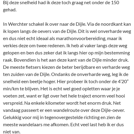
Bij deze snelheid had ik deze toch graag net onder de 150
gehad.
In Werchter schakel ik over naar de Dijle. Via de noordkant kan
ik lopen langs de oevers van de Dijle. Dit is wel onverharde weg
en dus niet echt ideaal als marathonvoorbereiding, maar ik
verkies deze om twee redenen. Ik heb al vaker langs deze weg
gelopen en ben dus zeker dat ik langs hier op mijn bestemming
raak. Bovendien is het aan deze kant van de Dijle minder druk.
De meeste fietsers kiezen de beter berijdbare en verharde weg
ten zuiden van de Dijle. Ondanks de onverharde weg, leg ik de
snelheid een beetje hoger. Hier probeer ik toch onder de 4’20”
min/km te blijven. Het is echt wel goed opletten waar je je
voeten zet, want er ligt over het hele traject enorm veel hooi
verspreid. Na enkele kilometer wordt het enorm druk. Net
vandaag passeert er een wandelroute over deze Dijle-oever.
Gelukkig voor mij in tegenovergestelde richting en zien de
meeste wandelaars me afkomen. Echt veel last heb ik er dus
niet van.