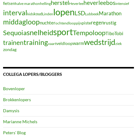
herstel
heverleebos
fietsen
halve marathon
Heverlee
intensief
helling
lopen
interval
LSD
Marathon
koud
kids
Linden
Lubbeek
middagloop
regen
nuchter
rustig
piste
ochtendloop
pijn
sport
snelheid
Sequoia
Tempoloop
Tibo
Tobi
wedstrijd
training
trainen
warm
veldloop
vaart
ziek
zondag
COLLEGA LOPERS/BLOGGERS
Bovenloper
Brokkenlopers
Damysis
Marianne Michels
Peters' Blog