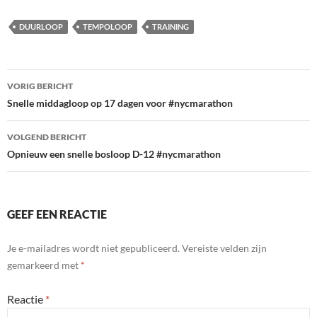
DUURLOOP
TEMPOLOOP
TRAINING
Bericht
VORIG BERICHT
navigatie
Snelle middagloop op 17 dagen voor #nycmarathon
VOLGEND BERICHT
Opnieuw een snelle bosloop D-12 #nycmarathon
GEEF EEN REACTIE
Je e-mailadres wordt niet gepubliceerd.
Vereiste velden zijn
gemarkeerd met
*
Reactie
*