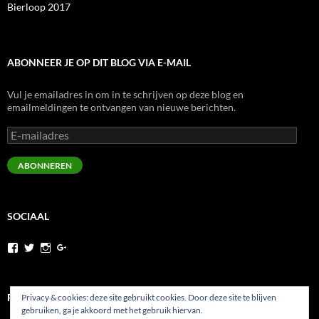
Bierloop 2017
ABONNEER JE OP DIT BLOG VIA E-MAIL
Vul je emailadres in om in te schrijven op deze blog en
emailmeldingen te ontvangen van nieuwe berichten.
E-
mailadres
ABONNEREN
SOCIAAL
Bekijk
Bekijk
Bekijk
Bekijk
het
het
het
het
profiel
profiel
profiel
profiel
van
van
van
van
runninghesy
Hesy_
WernerHeselmans
wernerheselmans
PRIVACYBELEID
Privacy & cookies: deze site gebruikt cookies. Door deze site te blijven
op
op
op
op
gebruiken, ga je akkoord met het gebruik hiervan.
Facebook
Twitter
Instagram
Google+