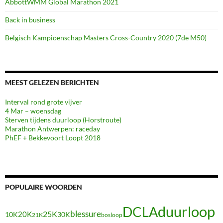
AbbottWMM Global Marathon 2021
Back in business
Belgisch Kampioenschap Masters Cross-Country 2020 (7de M50)
MEEST GELEZEN BERICHTEN
Interval rond grote vijver
4 Mar – woensdag
Sterven tijdens duurloop (Horstroute)
Marathon Antwerpen: raceday
PhEF + Bekkevoort Loopt 2018
POPULAIRE WOORDEN
duurloop
DCLA
blessure
20K
25K
10K
30K
21K
bosloop