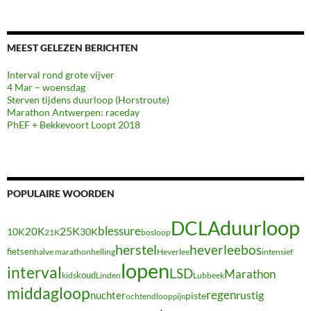
MEEST GELEZEN BERICHTEN
Interval rond grote vijver
4 Mar – woensdag
Sterven tijdens duurloop (Horstroute)
Marathon Antwerpen: raceday
PhEF + Bekkevoort Loopt 2018
POPULAIRE WOORDEN
duurloop
DCLA
blessure
20K
25K
10K
30K
21K
bosloop
herstel
heverleebos
fietsen
halve marathon
Heverlee
intensief
helling
lopen
interval
LSD
Marathon
koud
kids
Linden
Lubbeek
middagloop
regen
nuchter
rustig
piste
ochtendloop
pijn