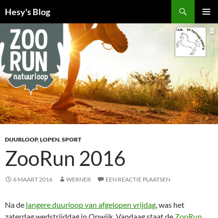
Ga
Zoeken
Hesy's Blog
naar
PRIMAI
de
MENU
inhoud
DUURLOOP
,
LOPEN
,
SPORT
ZooRun 2016
6 MAART 2016
WERNER
EEN REACTIE PLAATSEN
Na de
langere duurloop van afgelopen vrijdag
, was het
zaterdag wedstrijddag in Opwijk. Vandaag staat de
ZooRun