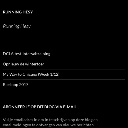
op
op
op
Heselmans
Facebook
Twitter
Instagram
op
LinkedIn
RUNNING HESY
Running Hesy
DCLA test-intervaltraining
Opnieuw de wintertoer
My Way to Chicago (Week 1/12)
Bierloop 2017
ABONNEER JE OP DIT BLOG VIA E-MAIL
Vul je emailadres in om in te schrijven op deze blog en
emailmeldingen te ontvangen van nieuwe berichten.