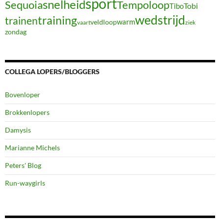
sport
snelheid
Sequoia
Tempoloop
Tibo
Tobi
wedstrijd
training
trainen
warm
veldloop
vaart
ziek
zondag
COLLEGA LOPERS/BLOGGERS
Bovenloper
Brokkenlopers
Damysis
Marianne Michels
Peters' Blog
Run-waygirls