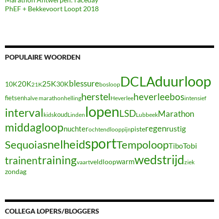
PhEF + Bekkevoort Loopt 2018
POPULAIRE WOORDEN
duurloop
DCLA
blessure
20K
25K
10K
30K
21K
bosloop
herstel
heverleebos
fietsen
halve marathon
Heverlee
intensief
helling
lopen
interval
LSD
Marathon
koud
kids
Linden
Lubbeek
middagloop
regen
nuchter
rustig
piste
ochtendloop
pijn
sport
snelheid
Sequoia
Tempoloop
Tibo
Tobi
wedstrijd
training
trainen
warm
veldloop
vaart
ziek
zondag
COLLEGA LOPERS/BLOGGERS