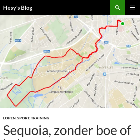
Ga
Zoeken
Hesy's Blog
naar
PRIMAI
de
MENU
inhoud
LOPEN
,
SPORT
,
TRAINING
Sequoia, zonder boe of