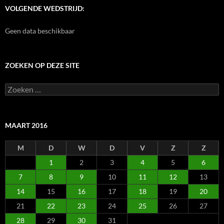
VOLGENDE WEDSTRIJD:
Geen data beschikbaar
ZOEKEN OP DEZE SITE
Zoeken
naar:
MAART 2016
M
D
W
D
V
Z
Z
1
2
3
4
5
6
7
8
9
10
11
12
13
14
15
16
17
18
19
20
21
22
23
24
25
26
27
28
29
30
31