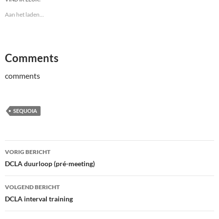
Aan het laden...
Comments
comments
SEQUOIA
Bericht
VORIG BERICHT
navigatie
DCLA duurloop (pré-meeting)
VOLGEND BERICHT
DCLA interval training