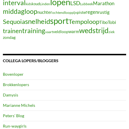
lopen
interval
LSD
Marathon
koud
kids
Linden
Lubbeek
middagloop
regen
nuchter
rustig
piste
ochtendloop
pijn
sport
snelheid
Sequoia
Tempoloop
Tibo
Tobi
wedstrijd
training
trainen
warm
veldloop
vaart
ziek
zondag
COLLEGA LOPERS/BLOGGERS
Bovenloper
Brokkenlopers
Damysis
Marianne Michels
Peters' Blog
Run-waygirls