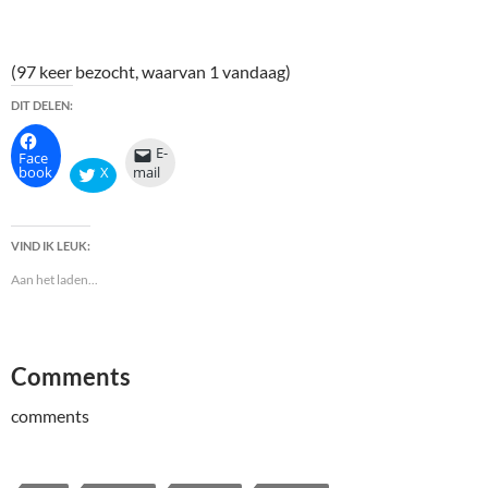
(97 keer bezocht, waarvan 1 vandaag)
DIT DELEN:
E-
Face
book
X
mail
VIND IK LEUK:
Aan het laden...
Comments
comments