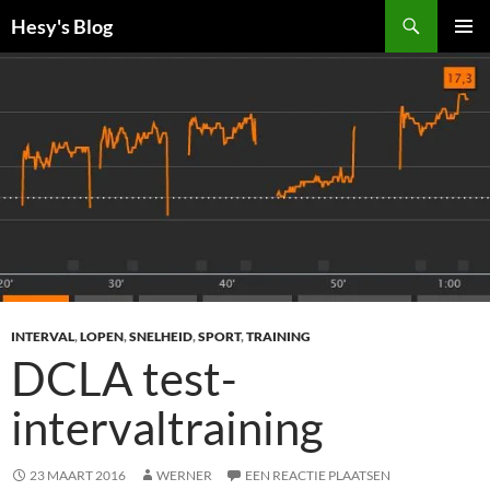
Ga
Zoeken
Hesy's Blog
naar
PRIMAI
de
MENU
inhoud
INTERVAL
,
LOPEN
,
SNELHEID
,
SPORT
,
TRAINING
DCLA test-
intervaltraining
23 MAART 2016
WERNER
EEN REACTIE PLAATSEN