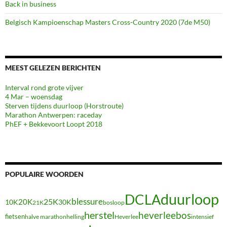
Back in business
Belgisch Kampioenschap Masters Cross-Country 2020 (7de M50)
MEEST GELEZEN BERICHTEN
Interval rond grote vijver
4 Mar – woensdag
Sterven tijdens duurloop (Horstroute)
Marathon Antwerpen: raceday
PhEF + Bekkevoort Loopt 2018
POPULAIRE WOORDEN
duurloop
DCLA
blessure
20K
25K
10K
30K
21K
bosloop
herstel
heverleebos
fietsen
halve marathon
Heverlee
intensief
helling