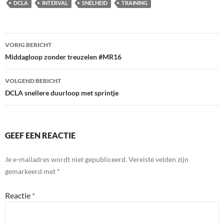
DCLA
INTERVAL
SNELHEID
TRAINING
Bericht
VORIG BERICHT
navigatie
Middagloop zonder treuzelen #MR16
VOLGEND BERICHT
DCLA snellere duurloop met sprintje
GEEF EEN REACTIE
Je e-mailadres wordt niet gepubliceerd.
Vereiste velden zijn
gemarkeerd met
*
Reactie
*