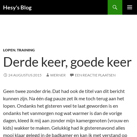
Ga
Zoeken
Hesy's Blog
naar
PRIMAI
de
MENU
inhoud
LOPEN
,
TRAINING
Derde keer, goede keer
24 AUGUSTUS 2015
WERNER
EEN REACTIE PLAATSEN
Geen twee zonder drie. Dat had ook de titel van dit bericht
kunnen zijn. Na één dag pauze zet ik me toch terug aan het
lopen. Ondanks het gisteren veel te laat geworden is en
ondanks het vanmorgen nog wat warmer is dan de vorige
dagen, kleed ik mij aan zonder mijn kamergenoten (vrouw en
kids) wakker te maken. Gelukkig had ik gisterenavond alles
mooi klaar gelegd in de badkamer en kan ik met verstand op