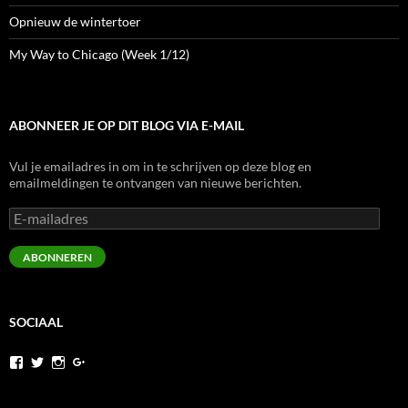
Opnieuw de wintertoer
My Way to Chicago (Week 1/12)
ABONNEER JE OP DIT BLOG VIA E-MAIL
Vul je emailadres in om in te schrijven op deze blog en
emailmeldingen te ontvangen van nieuwe berichten.
E-
mailadres
ABONNEREN
SOCIAAL
Bekijk
Bekijk
Bekijk
Bekijk
het
het
het
het
profiel
profiel
profiel
profiel
van
van
van
van