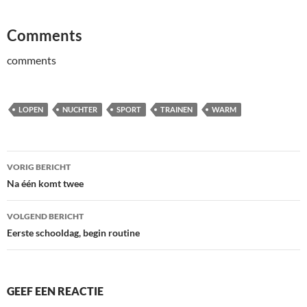
Comments
comments
LOPEN
NUCHTER
SPORT
TRAINEN
WARM
Bericht
VORIG BERICHT
navigatie
Na één komt twee
VOLGEND BERICHT
Eerste schooldag, begin routine
GEEF EEN REACTIE