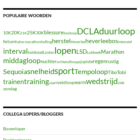
POPULAIRE WOORDEN
duurloop
DCLA
blessure
20K
25K
10K
30K
21K
bosloop
herstel
heverleebos
fietsen
halve marathon
Heverlee
intensief
helling
lopen
interval
LSD
Marathon
koud
kids
Linden
Lubbeek
middagloop
regen
nuchter
rustig
piste
ochtendloop
pijn
sport
snelheid
Sequoia
Tempoloop
Tibo
Tobi
wedstrijd
training
trainen
warm
veldloop
vaart
ziek
zondag
COLLEGA LOPERS/BLOGGERS
Bovenloper
Brokkenlopers