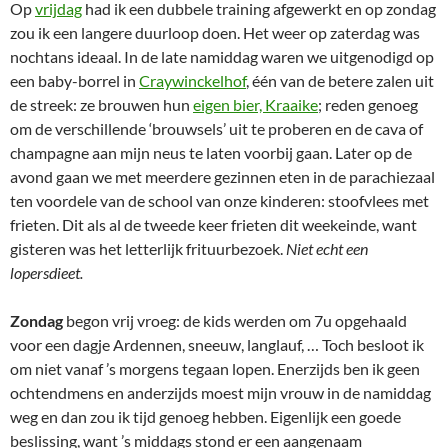
Op
vrijdag
had ik een dubbele training afgewerkt en op zondag
zou ik een langere duurloop doen. Het weer op zaterdag was
nochtans ideaal. In de late namiddag waren we uitgenodigd op
een baby-borrel in
Craywinckelhof
, één van de betere zalen uit
de streek: ze brouwen hun
eigen bier, Kraaike
; reden genoeg
om de verschillende ‘brouwsels’ uit te proberen en de cava of
champagne aan mijn neus te laten voorbij gaan. Later op de
avond gaan we met meerdere gezinnen eten in de parachiezaal
ten voordele van de school van onze kinderen: stoofvlees met
frieten. Dit als al de tweede keer frieten dit weekeinde, want
gisteren was het letterlijk frituurbezoek.
Niet echt een
lopersdieet.
Zondag
begon vrij vroeg: de kids werden om 7u opgehaald
voor een dagje Ardennen, sneeuw, langlauf, … Toch besloot ik
om niet vanaf ’s morgens tegaan lopen. Enerzijds ben ik geen
ochtendmens en anderzijds moest mijn vrouw in de namiddag
weg en dan zou ik tijd genoeg hebben. Eigenlijk een goede
beslissing, want ’s middags stond er een aangenaam