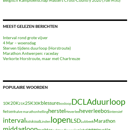
Belgisch Kampioenschap Masters Cross-Country 2020 (7de M50)
MEEST GELEZEN BERICHTEN
Interval rond grote vijver
4 Mar – woensdag
Sterven tijdens duurloop (Horstroute)
Marathon Antwerpen: raceday
Verkorte Horstroute, maar met Chartreuze
POPULAIRE WOORDEN
duurloop
DCLA
blessure
20K
25K
10K
30K
21K
bosloop
herstel
heverleebos
fietsen
halve marathon
Heverlee
intensief
helling
lopen
interval
LSD
Marathon
koud
kids
Linden
Lubbeek
middagloop
regen
nuchter
rustig
piste