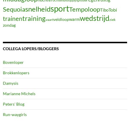
ochtendloop
pijn
sport
snelheid
Sequoia
Tempoloop
Tibo
Tobi
wedstrijd
training
trainen
warm
veldloop
vaart
ziek
zondag
COLLEGA LOPERS/BLOGGERS
Bovenloper
Brokkenlopers
Damysis
Marianne Michels
Peters' Blog
Run-waygirls