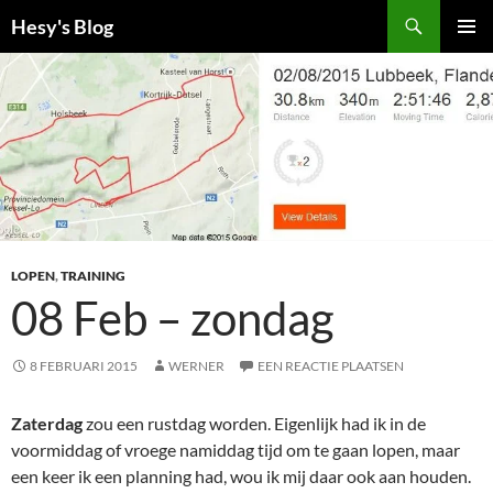
Ga
Zoeken
Hesy's Blog
naar
PRIMAI
de
MENU
inhoud
LOPEN
,
TRAINING
08 Feb – zondag
8 FEBRUARI 2015
WERNER
EEN REACTIE PLAATSEN
Zaterdag
zou een rustdag worden. Eigenlijk had ik in de
voormiddag of vroege namiddag tijd om te gaan lopen, maar
een keer ik een planning had, wou ik mij daar ook aan houden.