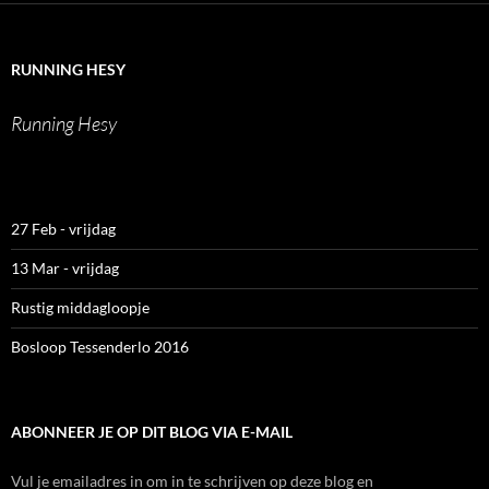
runninghesy
hesy_
hesy
Werner
op
op
op
Heselmans
Facebook
Twitter
Instagram
op
LinkedIn
RUNNING HESY
Running Hesy
27 Feb - vrijdag
13 Mar - vrijdag
Rustig middagloopje
Bosloop Tessenderlo 2016
ABONNEER JE OP DIT BLOG VIA E-MAIL
Vul je emailadres in om in te schrijven op deze blog en