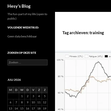
Zoeken
Hesy's Blog
Ga
The fun-part of my life (open to
public)
naar
de
VOLGENDE WEDSTRIJD:
inhoud
Tag archieven: training
Geen data beschikbaar
ZOEKEN OP DEZE SITE
Zoeken
naar:
JULI 2026
M
D
W
D
V
Z
Z
1
2
3
4
5
6
7
8
9
10
11
12
13
14
15
16
17
18
19