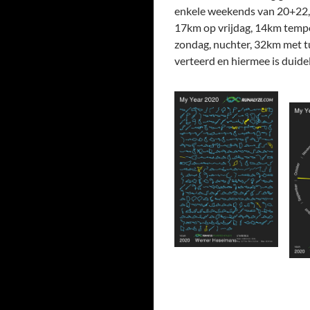
enkele weekends van 20+22, l
17km op vrijdag, 14km tempo
zondag, nuchter, 32km met t
verteerd en hiermee is duidel