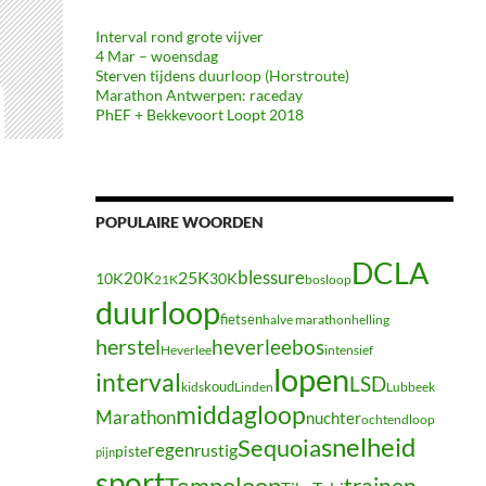
Interval rond grote vijver
4 Mar – woensdag
Sterven tijdens duurloop (Horstroute)
Marathon Antwerpen: raceday
PhEF + Bekkevoort Loopt 2018
POPULAIRE WOORDEN
DCLA
blessure
20K
25K
10K
30K
21K
bosloop
duurloop
fietsen
halve marathon
helling
herstel
heverleebos
Heverlee
intensief
lopen
interval
LSD
koud
kids
Linden
Lubbeek
middagloop
Marathon
nuchter
ochtendloop
snelheid
Sequoia
regen
rustig
piste
pijn
sport
Tempoloop
trainen