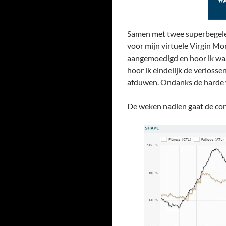
Samen met twee superbegelei
voor mijn virtuele Virgin M
aangemoedigd en hoor ik waa
hoor ik eindelijk de verloss
afduwen. Ondanks de harde win
De weken nadien gaat de con