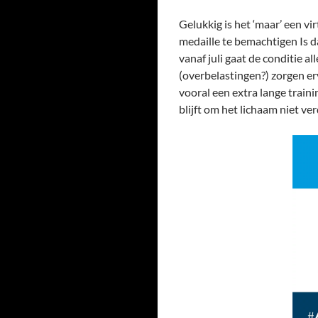
Gelukkig is het ‘maar’ een v
medaille te bemachtigen Is da
vanaf juli gaat de conditie a
(overbelastingen?) zorgen ervo
vooral een extra lange train
blijft om het lichaam niet ve