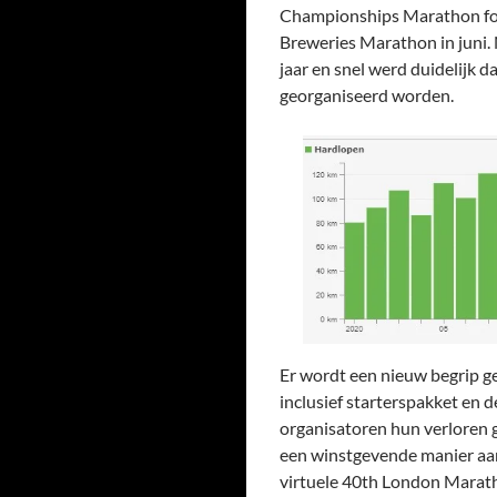
Championships Marathon for
Breweries Marathon in juni. 
jaar en snel werd duidelijk 
georganiseerd worden.
Er wordt een nieuw begrip ge
inclusief starterspakket en
organisatoren hun verloren 
een winstgevende manier aan
virtuele 40th London Marath