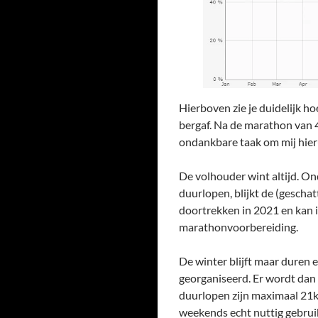
Hierboven zie je duidelijk ho
bergaf. Na de marathon van 4 
ondankbare taak om mij hieru
De volhouder wint altijd. Ond
duurlopen, blijkt de (geschat
doortrekken in 2021 en kan 
marathonvoorbereiding.
De winter blijft maar duren 
georganiseerd. Er wordt dan
duurlopen zijn maximaal 21km
weekends echt nuttig gebrui