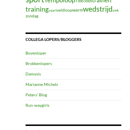
Tibo
Tobi
wedstrijd
training
warm
veldloop
vaart
ziek
zondag
COLLEGA LOPERS/BLOGGERS
Bovenloper
Brokkenlopers
Damysis
Marianne Michels
Peters' Blog
Run-waygirls