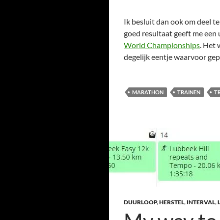
Ik besluit dan ook om deel 
goed resultaat geeft me een 
World Championships
. Het 
degelijk eentje waarvoor gep
MARATHON
TRAINEN
T
DUURLOOP
,
HERSTEL
,
INTERVAL
,