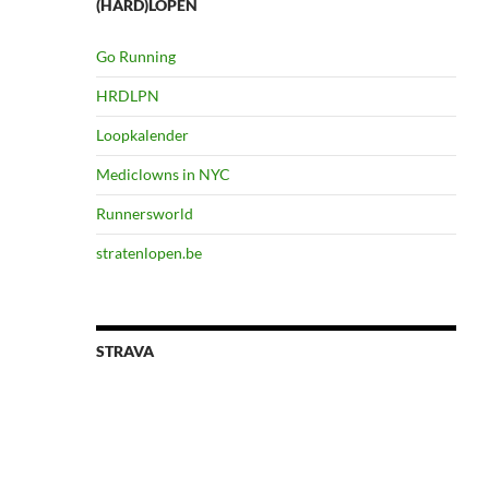
(HARD)LOPEN
Go Running
HRDLPN
Loopkalender
Mediclowns in NYC
Runnersworld
stratenlopen.be
STRAVA