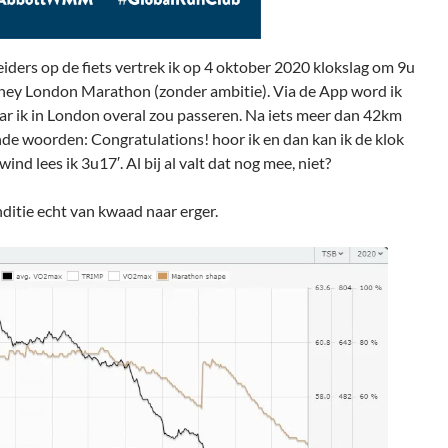
ders op de fiets vertrek ik op 4 oktober 2020 klokslag om 9u
oney London Marathon (zonder ambitie). Via de App word ik
r ik in London overal zou passeren. Na iets meer dan 42km
ende woorden: Congratulations! hoor ik en dan kan ik de klok
d lees ik 3u17′. Al bij al valt dat nog mee, niet?
ditie echt van kwaad naar erger.