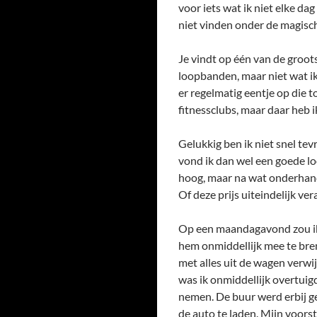
voor iets wat ik niet elke da
niet vinden onder de magisc
Je vindt op één van de groot
loopbanden, maar niet wat ik 
er regelmatig eentje op die t
fitnessclubs, maar daar heb i
Gelukkig ben ik niet snel tevr
vond ik dan wel een goede loo
hoog, maar na wat onderhand
Of deze prijs uiteindelijk ver
Op een maandagavond zou ik 
hem onmiddellijk mee te bre
met alles uit de wagen verwi
was ik onmiddellijk overtuig
nemen. De buur werd erbij g
de auto te laden. Mijn voor