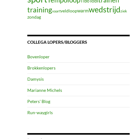
Tibo
Tobi
wedstrijd
training
warm
veldloop
vaart
ziek
zondag
COLLEGA LOPERS/BLOGGERS
Bovenloper
Brokkenlopers
Damysis
Marianne Michels
Peters' Blog
Run-waygirls