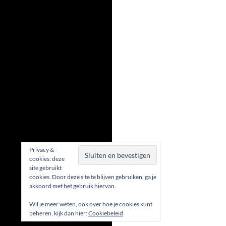
Privacy &
cookies: deze
site gebruikt
cookies. Door deze site te blijven gebruiken, ga je
akkoord met het gebruik hiervan.
Wil je meer weten, ook over hoe je cookies kunt
beheren, kijk dan hier:
Cookiebeleid