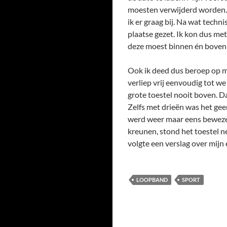
moesten verwijderd worden. H
ik er graag bij. Na wat tech
plaatse gezet. Ik kon dus met
deze moest binnen én boven k
Ook ik deed dus beroep op mi
verliep vrij eenvoudig tot 
grote toestel nooit boven. 
Zelfs met drieën was het gee
werd weer maar eens bewezen
kreunen, stond het toestel 
volgte een verslag over mijn
LOOPBAND
SPORT