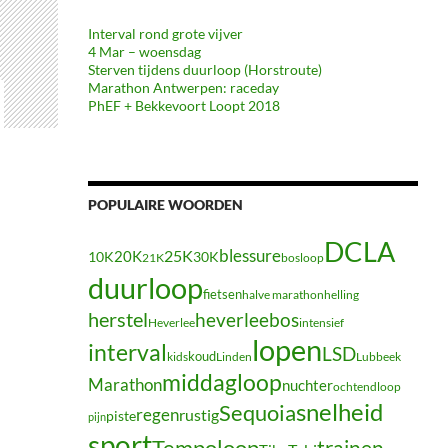
Interval rond grote vijver
4 Mar – woensdag
Sterven tijdens duurloop (Horstroute)
Marathon Antwerpen: raceday
PhEF + Bekkevoort Loopt 2018
POPULAIRE WOORDEN
DCLA
blessure
20K
25K
10K
30K
21K
bosloop
duurloop
fietsen
halve marathon
helling
herstel
heverleebos
Heverlee
intensief
lopen
interval
LSD
koud
kids
Linden
Lubbeek
middagloop
Marathon
nuchter
ochtendloop
snelheid
Sequoia
regen
rustig
piste
pijn
sport
Tempoloop
trainen