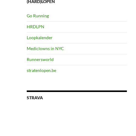
(HARD)LOPEN
Go Running
HRDLPN
Loopkalender
Mediclowns in NYC
Runnersworld
stratenlopen.be
STRAVA