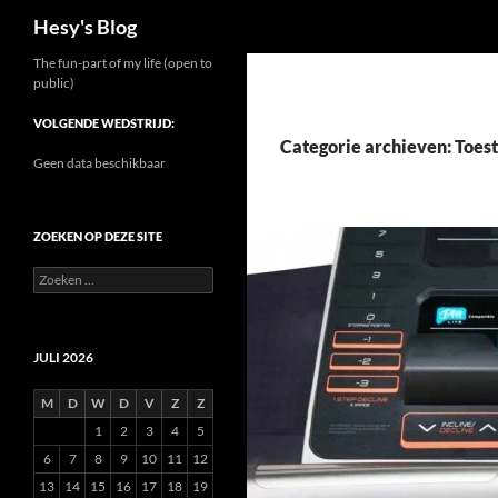
Zoeken
Hesy's Blog
Ga
The fun-part of my life (open to
public)
naar
de
VOLGENDE WEDSTRIJD:
inhoud
Categorie archieven: Toest
Geen data beschikbaar
ZOEKEN OP DEZE SITE
Zoeken
naar:
JULI 2026
M
D
W
D
V
Z
Z
1
2
3
4
5
6
7
8
9
10
11
12
13
14
15
16
17
18
19