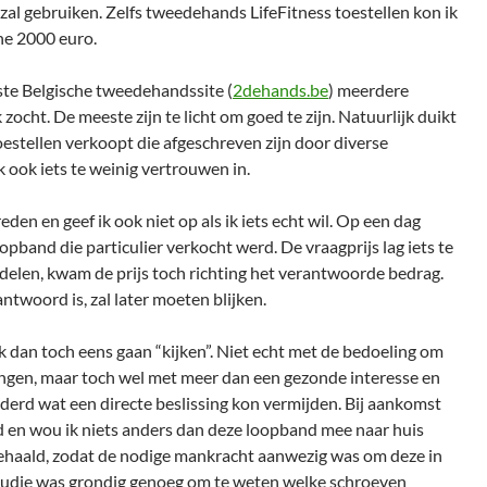
g zal gebruiken. Zelfs tweedehands LifeFitness toestellen kon ik
he 2000 euro.
ste Belgische tweedehandssite (
2dehands.be
) meerdere
zocht. De meeste zijn te licht om goed te zijn. Natuurlijk duikt
oestellen verkoopt die afgeschreven zijn door diverse
k ook iets te weinig vertrouwen in.
eden en geef ik ook niet op als ik iets echt wil. Op een dag
pband die particulier verkocht werd. De vraagprijs lag iets te
elen, kwam de prijs toch richting het verantwoorde bedrag.
antwoord is, zal later moeten blijken.
dan toch eens gaan “kijken”. Niet echt met de bedoeling om
ngen, maar toch wel met meer dan een gezonde interesse en
jderd wat een directe beslissing kon vermijden. Bij aankomst
d en wou ik niets anders dan deze loopband mee naar huis
ehaald, zodat de nodige mankracht aanwezig was om deze in
studie was grondig genoeg om te weten welke schroeven