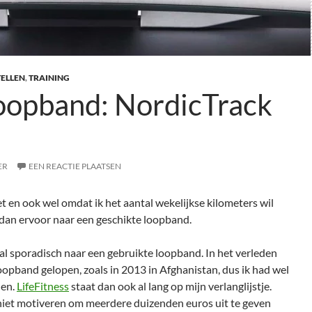
ELLEN
,
TRAINING
oopband: NordicTrack
ER
EEN REACTIE PLAATSEN
et en ook wel omdat ik het aantal wekelijkse kilometers wil
r dan ervoor naar een geschikte loopband.
 al sporadisch naar een gebruikte loopband. In het verleden
oopband gelopen, zoals in 2013 in Afghanistan, dus ik had wel
len.
LifeFitness
staat dan ook al lang op mijn verlanglijstje.
 niet motiveren om meerdere duizenden euros uit te geven