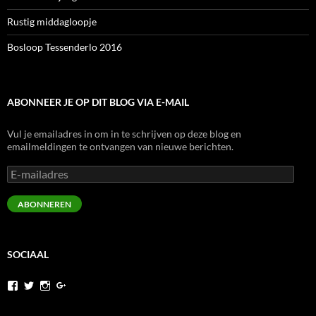
Rustig middagloopje
Bosloop Tessenderlo 2016
ABONNEER JE OP DIT BLOG VIA E-MAIL
Vul je emailadres in om in te schrijven op deze blog en
emailmeldingen te ontvangen van nieuwe berichten.
E-
mailadres
ABONNEREN
SOCIAAL
Bekijk
Bekijk
Bekijk
Bekijk
het
het
het
het
profiel
profiel
profiel
profiel