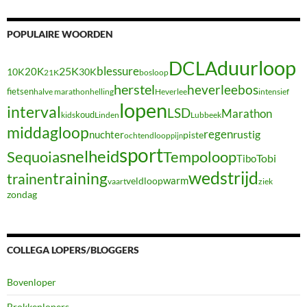
POPULAIRE WOORDEN
duurloop
DCLA
blessure
20K
25K
10K
30K
21K
bosloop
herstel
heverleebos
fietsen
halve marathon
Heverlee
intensief
helling
lopen
interval
LSD
Marathon
koud
kids
Linden
Lubbeek
middagloop
regen
nuchter
rustig
piste
ochtendloop
pijn
sport
snelheid
Sequoia
Tempoloop
Tibo
Tobi
wedstrijd
training
trainen
warm
veldloop
vaart
ziek
zondag
COLLEGA LOPERS/BLOGGERS
Bovenloper
Brokkenlopers