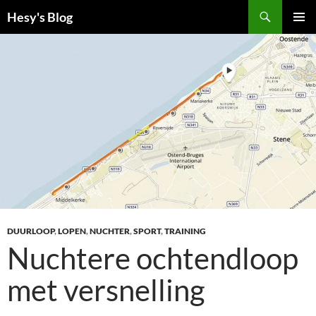
Ga
Zoeken
Hesy's Blog
naar
PRIMAI
de
MENU
inhoud
DUURLOOP
,
LOPEN
,
NUCHTER
,
SPORT
,
TRAINING
Nuchtere ochtendloop
met versnelling