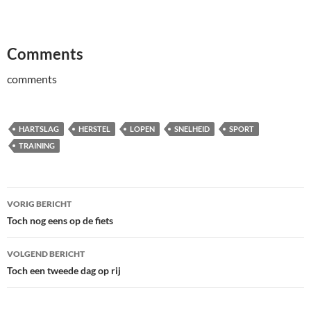
Comments
comments
HARTSLAG
HERSTEL
LOPEN
SNELHEID
SPORT
TRAINING
Bericht
VORIG BERICHT
navigatie
Toch nog eens op de fiets
VOLGEND BERICHT
Toch een tweede dag op rij