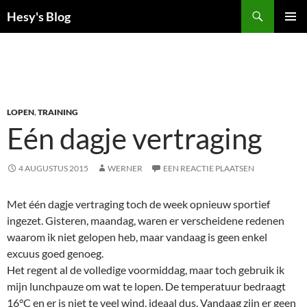
Ga
Zoeken
Hesy's Blog
naar
PRIMAI
de
MENU
inhoud
LOPEN
,
TRAINING
Eén dagje vertraging
4 AUGUSTUS 2015
WERNER
EEN REACTIE PLAATSEN
Met één dagje vertraging toch de week opnieuw sportief
ingezet. Gisteren, maandag, waren er verscheidene redenen
waarom ik niet gelopen heb, maar vandaag is geen enkel
excuus goed genoeg.
Het regent al de volledige voormiddag, maar toch gebruik ik
mijn lunchpauze om wat te lopen. De temperatuur bedraagt
16°C en er is niet te veel wind, ideaal dus. Vandaag zijn er geen