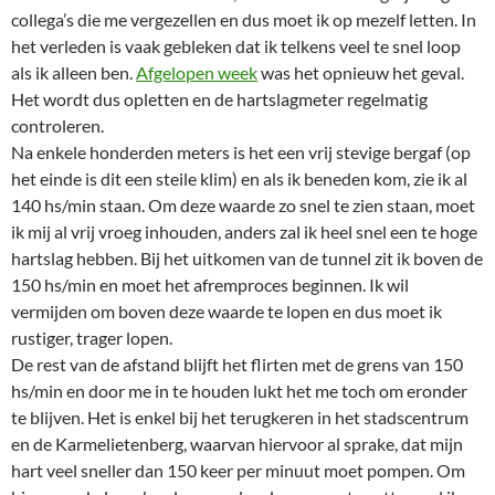
collega’s die me vergezellen en dus moet ik op mezelf letten. In
het verleden is vaak gebleken dat ik telkens veel te snel loop
als ik alleen ben.
Afgelopen week
was het opnieuw het geval.
Het wordt dus opletten en de hartslagmeter regelmatig
controleren.
Na enkele honderden meters is het een vrij stevige bergaf (op
het einde is dit een steile klim) en als ik beneden kom, zie ik al
140 hs/min staan. Om deze waarde zo snel te zien staan, moet
ik mij al vrij vroeg inhouden, anders zal ik heel snel een te hoge
hartslag hebben. Bij het uitkomen van de tunnel zit ik boven de
150 hs/min en moet het afremproces beginnen. Ik wil
vermijden om boven deze waarde te lopen en dus moet ik
rustiger, trager lopen.
De rest van de afstand blijft het flirten met de grens van 150
hs/min en door me in te houden lukt het me toch om eronder
te blijven. Het is enkel bij het terugkeren in het stadscentrum
en de Karmelietenberg, waarvan hiervoor al sprake, dat mijn
hart veel sneller dan 150 keer per minuut moet pompen. Om