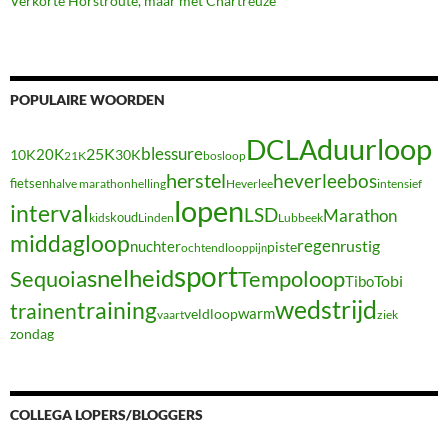
Verkorte Horstroute, maar met Chartreuze
POPULAIRE WOORDEN
duurloop
DCLA
blessure
20K
25K
10K
30K
21K
bosloop
herstel
heverleebos
fietsen
halve marathon
Heverlee
intensief
helling
lopen
interval
LSD
Marathon
koud
kids
Linden
Lubbeek
middagloop
regen
nuchter
rustig
piste
ochtendloop
pijn
sport
snelheid
Sequoia
Tempoloop
Tibo
Tobi
wedstrijd
training
trainen
warm
veldloop
vaart
ziek
zondag
COLLEGA LOPERS/BLOGGERS