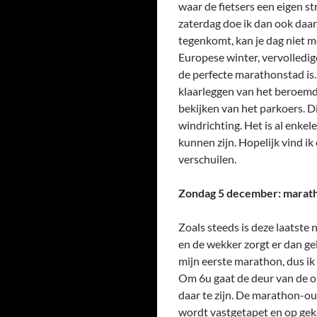
waar de fietsers een eigen st
zaterdag doe ik dan ook daar.
tegenkomt, kan je dag niet 
Europese winter, vervolledig
de perfecte marathonstad is. 
klaarleggen van het beroemde
bekijken van het parkoers. Di
windrichting. Het is al enke
kunnen zijn. Hopelijk vind i
verschuilen.
Zondag 5 december: marat
Zoals steeds is deze laatste 
en de wekker zorgt er dan ge
mijn eerste marathon, dus ik
Om 6u gaat de deur van de on
daar te zijn. De marathon-o
wordt vastgetapet en op gek