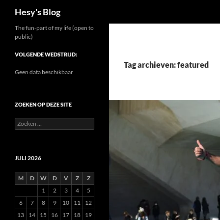
Zoeken
Hesy's Blog
Ga
The fun-part of my life (open to
public)
naar
de
VOLGENDE WEDSTRIJD:
inhoud
Tag archieven: featured
Geen data beschikbaar
ZOEKEN OP DEZE SITE
Zoeken
naar:
JULI 2026
M
D
W
D
V
Z
Z
1
2
3
4
5
6
7
8
9
10
11
12
13
14
15
16
17
18
19