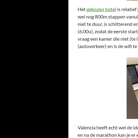
Het
gekozen hotel
is relatie
wel nog 800m stappen vanuit 
niet te duur, is schitterend 
(6.00u), zodat de eerste star
vraag een kamer die niet (te l
(autoverkeer) en is de wifi t
Valencia heeft echt wel de 
en na de marathon kan je er e