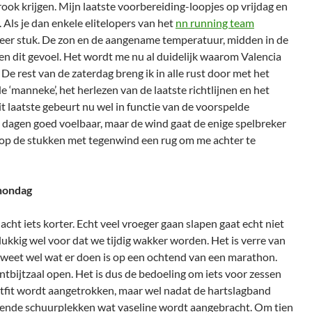
rook krijgen. Mijn laatste voorbereiding-loopjes op vrijdag en
 Als je dan enkele elitelopers van het
nn running team
meer stuk. De zon en de aangename temperatuur, midden in de
en dit gevoel. Het wordt me nu al duidelijk waarom Valencia
De rest van de zaterdag breng ik in alle rust door met het
 ‘manneke’, het herlezen van de laatste richtlijnen en het
t laatste gebeurt nu wel in functie van de voorspelde
le dagen goed voelbaar, maar de wind gaat de enige spelbreker
k op de stukken met tegenwind een rug om me achter te
hondag
nacht iets korter. Echt veel vroeger gaan slapen gaat echt niet
lukkig wel voor dat we tijdig wakker worden. Het is verre van
 weet wel wat er doen is op een ochtend van een marathon.
tbijtzaal open. Het is dus de bedoeling om iets voor zessen
utfit wordt aangetrokken, maar wel nadat de hartslagband
ende schuurplekken wat vaseline wordt aangebracht. Om tien