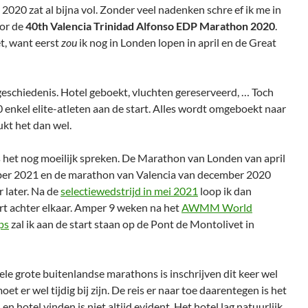
2020 zat al bijna vol. Zonder veel nadenken schre ef ik me in
oor de
40th Valencia Trinidad Alfonso EDP Marathon 2020
.
t, want eerst
zou
ik nog in Londen lopen in april en de Great
 geschiedenis. Hotel geboekt, vluchten gereserveerd, … Toch
enkel elite-atleten aan de start. Alles wordt omgeboekt naar
kt het dan wel.
s het nog moeilijk spreken. De Marathon van Londen van april
ber 2021 en de marathon van Valencia van december 2020
r later. Na de
selectiewedstrijd in mei 2021
loop ik dan
t achter elkaar. Amper 9 weken na het
AWMM World
ps
zal ik aan de start staan op de Pont de Montolivet in
 vele grote buitenlandse marathons is inschrijven dit keer wel
et er wel tijdig bij zijn. De reis er naar toe daarentegen is het
en hotel vinden is niet altijd evident. Het hotel lag natuurlijk