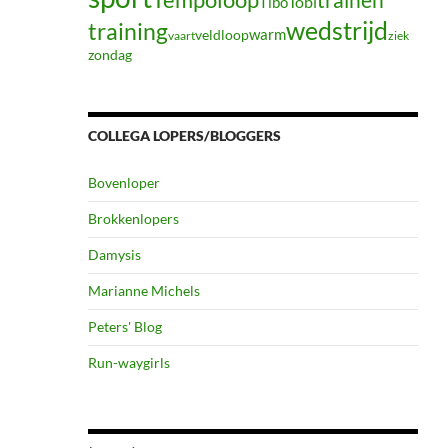
Tibo
Tobi
wedstrijd
training
warm
veldloop
vaart
ziek
zondag
COLLEGA LOPERS/BLOGGERS
Bovenloper
Brokkenlopers
Damysis
Marianne Michels
Peters' Blog
Run-waygirls