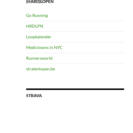
(HARD)LOPEN
Go Running
HRDLPN
Loopkalender
Mediclowns in NYC
Runnersworld
stratenlopen.be
STRAVA