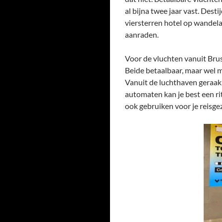
al bijna twee jaar vast. Dest
viersterren hotel op wandelaf
aanraden.
Voor de vluchten vanuit Brus
Beide betaalbaar, maar wel m
Vanuit de luchthaven geraak 
automaten kan je best een ri
ook gebruiken voor je reisgez