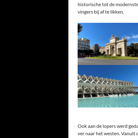
historische tot de modernste
vingers bij af te likken.
Ook aan de lopers werd gedach
ver naar het westen. Vanuit d