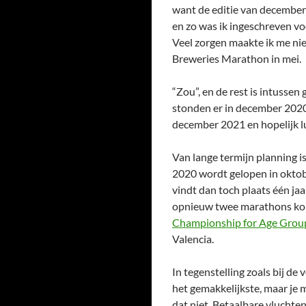
want de editie van december 
en zo was ik ingeschreven v
Veel zorgen maakte ik me nie
Breweries Marathon in mei.
“Zou”, en de rest is intussen
stonden er in december 2020 
december 2021 en hopelijk lu
Van lange termijn planning i
2020 wordt gelopen in okto
vindt dan toch plaats één jaa
opnieuw twee marathons kor
Championship for Age Grou
Valencia.
In tegenstelling zoals bij de
het gemakkelijkste, maar je mo
dat niet. Betaalbare vluchten 