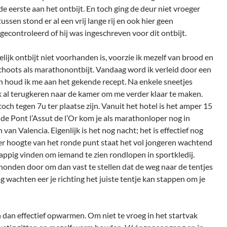
de eerste aan het ontbijt. En toch ging de deur niet vroeger
ssen stond er al een vrij lange rij en ook hier geen
gecontroleerd of hij was ingeschreven voor dit ontbijt.
lijk ontbijt niet voorhanden is, voorzie ik mezelf van brood en
schoots als marathonontbijt. Vandaag word ik verleid door een
ch houd ik me aan het gekende recept. Na enkele sneetjes
k al terugkeren naar de kamer om me verder klaar te maken.
toch tegen 7u ter plaatse zijn. Vanuit het hotel is het amper 15
e Pont l’Assut de l’Or kom je als marathonloper nog in
van Valencia. Eigenlijk is het nog nacht; het is effectief nog
r hoogte van het ronde punt staat het vol jongeren wachtend
rappig vinden om iemand te zien rondlopen in sportkledij.
honden door om dan vast te stellen dat de weg naar de tentjes
og wachten eer je richting het juiste tentje kan stappen om je
n dan effectief opwarmen. Om niet te vroeg in het startvak