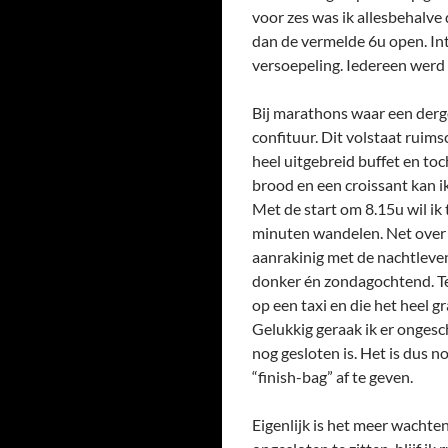
voor zes was ik allesbehalve 
dan de vermelde 6u open. Intu
versoepeling. Iedereen werd 
Bij marathons waar een derge
confituur. Dit volstaat ruim
heel uitgebreid buffet en to
brood en een croissant kan i
Met de start om 8.15u wil ik 
minuten wandelen. Net over d
aanrakinig met de nachtleven 
donker én zondagochtend. Te
op een taxi en die het heel g
Gelukkig geraak ik er ongesc
nog gesloten is. Het is dus n
“finish-bag” af te geven.
Eigenlijk is het meer wachte