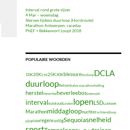
Interval rond grote vijver
4 Mar – woensdag
Sterven tijdens duurloop (Horstroute)
Marathon Antwerpen: raceday
PhEF + Bekkevoort Loopt 2018
POPULAIRE WOORDEN
DCLA
blessure
20K
25K
10K
30K
21K
bosloop
duurloop
fietsen
halve marathon
helling
herstel
heverleebos
Heverlee
intensief
lopen
interval
LSD
koud
kids
Linden
Lubbeek
middagloop
Marathon
nuchter
ochtendloop
snelheid
Sequoia
regen
rustig
piste
pijn
sport
Tempoloop
trainen